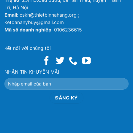
Trụ sở
: 25/1 Đ.Cầu Bươu, xã Tân Triều, huyện Thanh
Trì, Hà Nội
Email
: cskh@thietbinhahang.org ;
ketoananybuy@gmail.com
Mã số doanh nghiệp
: 0106236615
Kết nối với chúng tôi
NHẬN TIN KHUYẾN MÃI