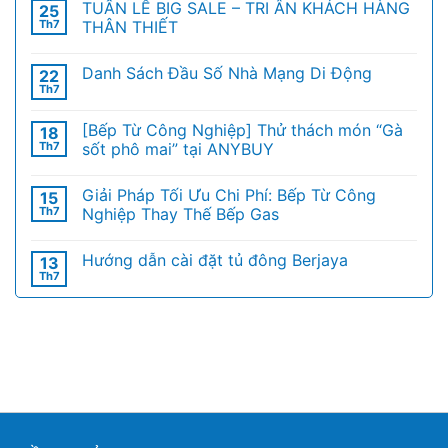
TUẦN LỄ BIG SALE – TRI ÂN KHÁCH HÀNG
25
Th7
THÂN THIẾT
Danh Sách Đầu Số Nhà Mạng Di Động
22
Th7
[Bếp Từ Công Nghiệp] Thử thách món “Gà
18
Th7
sốt phô mai” tại ANYBUY
Giải Pháp Tối Ưu Chi Phí: Bếp Từ Công
15
Th7
Nghiệp Thay Thế Bếp Gas
Hướng dẫn cài đặt tủ đông Berjaya
13
Th7