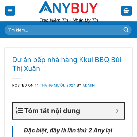
Skip
to
content
Trao Niềm Tin - Nhận Uy Tín
Tìm
kiếm:
Dự án bếp nhà hàng Kkul BBQ Bùi
Thị Xuân
POSTED ON
14 THÁNG MƯỜI, 2024
BY
ADMIN
Tóm tắt nội dung
Đặc biệt, đây là lần thứ 2 Any lại