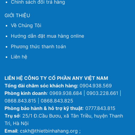
Chính sách đổi trả hàng
GIỚI THIỆU
Về Chúng Tôi
Hướng dẫn đặt mua hàng online
Phương thức thanh toán
Liên hệ
LIÊN HỆ CÔNG TY CỔ PHẦN ANY VIỆT NAM
Tổng đài chăm sóc khách hàng:
0904.938.569
Phòng kinh doanh
: 0969.938.684 | 0903.228.661 |
0868.843.815 | 0868.843.825
Phòng bảo hành & hỗ trợ kỹ thuật
: 0777.843.815
Trụ sở
: 25/1 Đ.Cầu Bươu, xã Tân Triều, huyện Thanh
Trì, Hà Nội
Email
: cskh@thietbinhahang.org ;