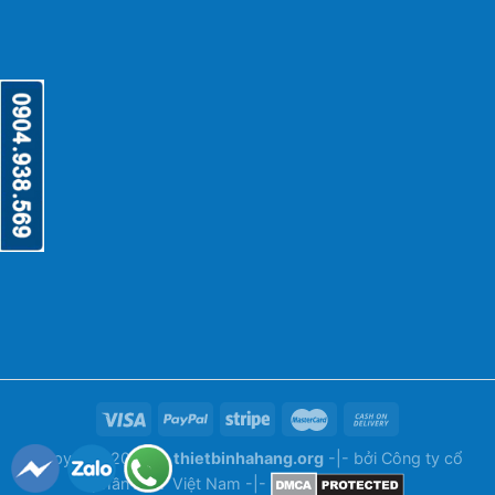
Copyright 2026 ©
thietbinhahang.org
-|- bởi
Công ty cổ
phần ANY Việt Nam
-|-