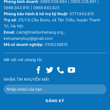
Phòng kinh doanh
: 0969.938.684 | 0903.228.661 |
0868.843.815 | 0868.843.825
Phòng bảo hành & hỗ trợ kỹ thuật
: 0777.843.815
Trụ sở
: 25/1 Đ.Cầu Bươu, xã Tân Triều, huyện Thanh
Trì, Hà Nội
Email
: cskh@thietbinhahang.org ;
ketoananybuy@gmail.com
Mã số doanh nghiệp
: 0106236615
Kết nối với chúng tôi
NHẬN TIN KHUYẾN MÃI