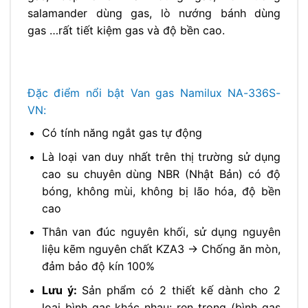
salamander dùng gas, lò nướng bánh dùng
gas …rất tiết kiệm gas và độ bền cao.
Đặc điểm nổi bật Van gas Namilux NA-336S-
VN:
Có tính năng ngắt gas tự động
Là loại van duy nhất trên thị trường sử dụng
cao su chuyên dùng NBR (Nhật Bản) có độ
bóng, không mùi, không bị lão hóa, độ bền
cao
Thân van đúc nguyên khối, sử dụng nguyên
liệu kẽm nguyên chất KZA3 → Chống ăn mòn,
đảm bảo độ kín 100%
Lưu ý:
Sản phẩm có 2 thiết kế dành cho 2
loại bình gas khác nhau: ren trong (bình gas