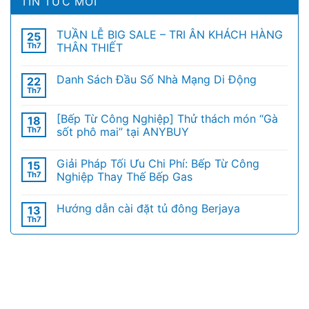
TIN TỨC MỚI
TUẦN LỄ BIG SALE – TRI ÂN KHÁCH HÀNG
25
Th7
THÂN THIẾT
Danh Sách Đầu Số Nhà Mạng Di Động
22
Th7
[Bếp Từ Công Nghiệp] Thử thách món “Gà
18
Th7
sốt phô mai” tại ANYBUY
Giải Pháp Tối Ưu Chi Phí: Bếp Từ Công
15
Th7
Nghiệp Thay Thế Bếp Gas
Hướng dẫn cài đặt tủ đông Berjaya
13
Th7