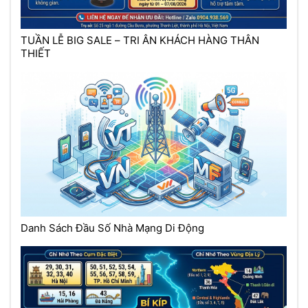
TUẦN LỄ BIG SALE – TRI ÂN KHÁCH HÀNG THÂN
THIẾT
Danh Sách Đầu Số Nhà Mạng Di Động