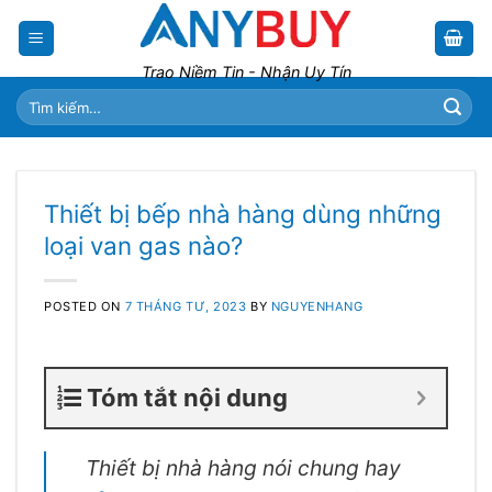
Skip
to
content
Trao Niềm Tin - Nhận Uy Tín
Tìm
kiếm:
Thiết bị bếp nhà hàng dùng những
loại van gas nào?
POSTED ON
7 THÁNG TƯ, 2023
BY
NGUYENHANG
Tóm tắt nội dung
Thiết bị nhà hàng nói chung hay