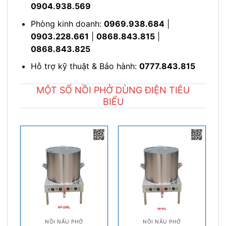
0904.938.569
Phòng kinh doanh:
0969.938.684
|
0903.228.661
|
0868.843.815
|
0868.843.825
Hỗ trợ kỹ thuật & Bảo hành:
0777.843.815
MỘT SỐ NỒI PHỞ DÙNG ĐIỆN TIÊU
BIỂU
NỒI NẤU PHỞ
NỒI NẤU PHỞ