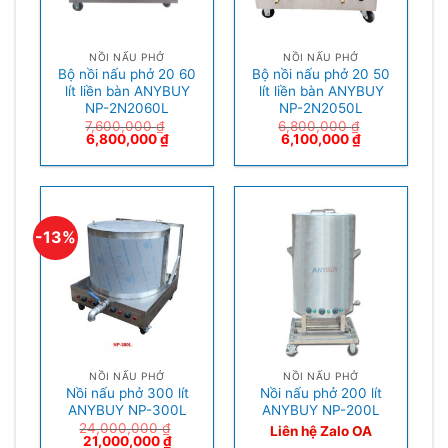
NỒI NẤU PHỞ
NỒI NẤU PHỞ
Bộ nồi nấu phở 20 60
Bộ nồi nấu phở 20 50
lít liền bàn ANYBUY
lít liền bàn ANYBUY
NP-2N2060L
NP-2N2050L
7,600,000
₫
6,800,000
₫
6,800,000
₫
6,100,000
₫
-13%
NỒI NẤU PHỞ
NỒI NẤU PHỞ
Nồi nấu phở 300 lít
Nồi nấu phở 200 lít
ANYBUY NP-300L
ANYBUY NP-200L
24,000,000
₫
Liên hệ Zalo OA
21,000,000
₫