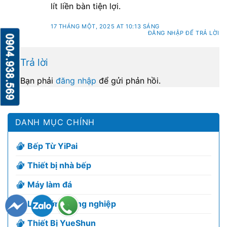
lít liền bàn tiện lợi.
17 THÁNG MỘT, 2025 AT 10:13 SÁNG
ĐĂNG NHẬP ĐỂ TRẢ LỜI
Trả lời
Bạn phải
đăng nhập
để gửi phản hồi.
DANH MỤC CHÍNH
Bếp Từ YiPai
Thiết bị nhà bếp
Máy làm đá
Lò nướng công nghiệp
Thiết Bị YueShun