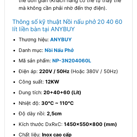
thế đơn giản (Khách hàng có thể tự thay thế
mà không cần phải nhờ đến thợ điện).
Thông số kỹ thuật Nồi nấu phở 20 40 60
lít liền bàn tại ANYBUY
Thương hiệu:
ANYBUY
Danh mục:
Nồi Nấu Phở
Mã sản phẩm:
NP-3N204060L
Điện áp:
220V / 50Hz
(Hoặc 380V / 50Hz)
Công suất:
12KW
Dung tích:
20+40+60 (Lít)
Nhiệt độ:
30℃ ~ 110℃
Độ dày nồi:
2,5cm
Kích thước DxRxC:
1450x550x800 (mm)
Chất liệu:
Inox cao cấp