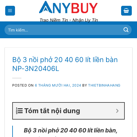
Skip
to
content
Trao Niềm Tin - Nhận Uy Tín
Tìm
kiếm:
Bộ 3 nồi phở 20 40 60 lít liền bàn
NP-3N20406L
POSTED ON
6 THÁNG MƯỜI HAI, 2024
BY
THIETBINHAHANG
Tóm tắt nội dung
Bộ 3 nồi phở 20 40 60 lít liền bàn,