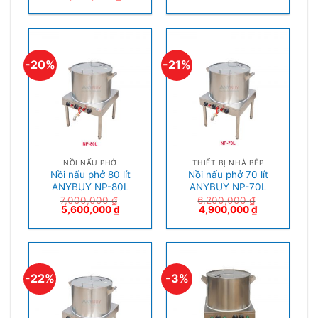
-20%
-21%
NỒI NẤU PHỞ
THIẾT BỊ NHÀ BẾP
Nồi nấu phở 80 lít
Nồi nấu phở 70 lít
ANYBUY NP-80L
ANYBUY NP-70L
7,000,000
₫
6,200,000
₫
5,600,000
₫
4,900,000
₫
-22%
-3%