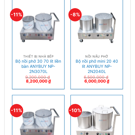
-11%
-8%
THIẾT BỊ NHÀ BẾP
NỒI NẤU PHỞ
Bộ nồi phở 30 70 lít liền
Bộ nồi phở mini 20 40
bàn ANYBUY NP-
lít ANYBUY NP-
2N3070L
2N2040L
9,200,000
₫
6,500,000
₫
8,200,000
₫
6,000,000
₫
-11%
-10%