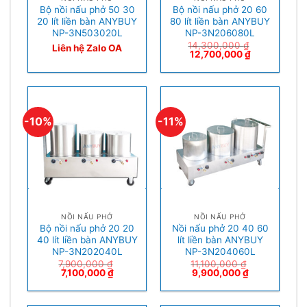
Bộ nồi nấu phở 50 30
Bộ nồi nấu phở 20 60
20 lít liền bàn ANYBUY
80 lít liền bàn ANYBUY
NP-3N503020L
NP-3N206080L
14,300,000
₫
Liên hệ Zalo OA
12,700,000
₫
-10%
-11%
NỒI NẤU PHỞ
NỒI NẤU PHỞ
Bộ nồi nấu phở 20 20
Nồi nấu phở 20 40 60
40 lít liền bàn ANYBUY
lít liền bàn ANYBUY
NP-3N202040L
NP-3N204060L
7,900,000
₫
11,100,000
₫
7,100,000
₫
9,900,000
₫