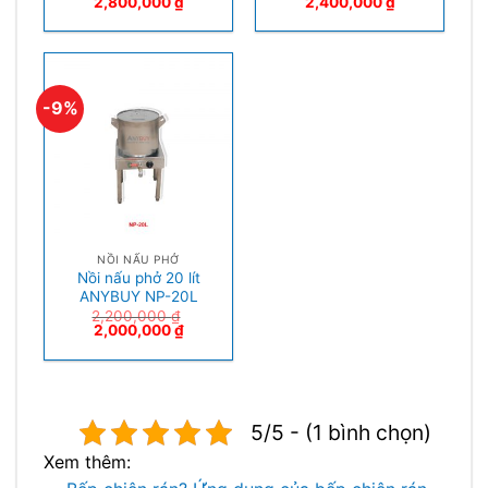
2,800,000
₫
2,400,000
₫
-9%
NỒI NẤU PHỞ
Nồi nấu phở 20 lít
ANYBUY NP-20L
2,200,000
₫
2,000,000
₫
5/5 - (1 bình chọn)
Xem thêm: