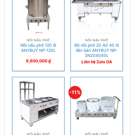
NỒI NẤU PHỞ
NỒI NẤU PHỞ
Nồi nấu phở 120 lít
Bộ nồi phở 20 40 40 lít
ANYBUY NP-120L
liền bàn ANYBUY NP-
3N204040L
9,600,000
₫
Liên hệ Zalo OA
-11%
NỒI NẤU PHỞ
NỒI NẤU PHỞ