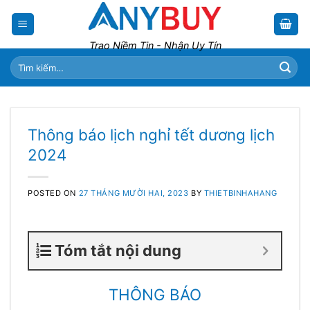
Skip
to
content
Trao Niềm Tin - Nhận Uy Tín
Tìm
kiếm:
Thông báo lịch nghỉ tết dương lịch
2024
POSTED ON
27 THÁNG MƯỜI HAI, 2023
BY
THIETBINHAHANG
Tóm tắt nội dung
THÔNG BÁO