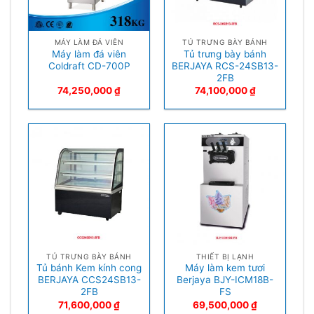
MÁY LÀM ĐÁ VIÊN
TỦ TRƯNG BÀY BÁNH
Máy làm đá viên
Tủ trưng bày bánh
Coldraft CD-700P
BERJAYA RCS-24SB13-
2FB
74,250,000
₫
74,100,000
₫
TỦ TRƯNG BÀY BÁNH
THIẾT BỊ LẠNH
Tủ bánh Kem kính cong
Máy làm kem tươi
BERJAYA CCS24SB13-
Berjaya BJY-ICM18B-
2FB
FS
71,600,000
₫
69,500,000
₫