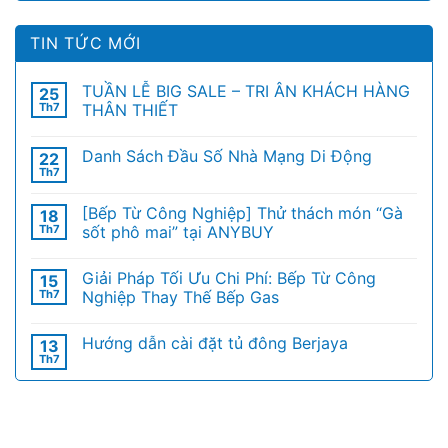
TIN TỨC MỚI
TUẦN LỄ BIG SALE – TRI ÂN KHÁCH HÀNG
25
Th7
THÂN THIẾT
Danh Sách Đầu Số Nhà Mạng Di Động
22
Th7
[Bếp Từ Công Nghiệp] Thử thách món “Gà
18
Th7
sốt phô mai” tại ANYBUY
Giải Pháp Tối Ưu Chi Phí: Bếp Từ Công
15
Th7
Nghiệp Thay Thế Bếp Gas
Hướng dẫn cài đặt tủ đông Berjaya
13
Th7