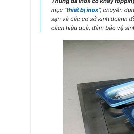
Thùng đá inox có khay toppin
mục “
thiết bị inox
“, chuyên dụ
sạn và các cơ sở kinh doanh đồ
cách hiệu quả, đảm bảo vệ sin