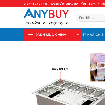
Skip
Địa chỉ: Số 25 ngõ 1 đường Cầu Bươu, Tân Triều, Thanh Trì, Hà
to
content
Tìm
kiếm:
Trao Niềm Tin - Nhận Uy Tín
TRANG CHỦ
DANH MỤC CHÍNH