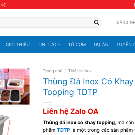
 Nội
ĐĂNG N
GIỚI THIỆU
TIN TỨC
TỦ CƠM
DỰ ÁN
TUYỂN 
Trang chủ
/
Thiết bị inox
Thùng Đá Inox Có Khay
Topping TDTP
Liên hệ Zalo OA
Thùng đá inox có khay topping
, mã sản
phẩm
TDTP
là một trong các sản phẩm