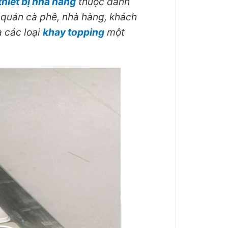
thiết bị nhà hàng
thuộc danh
, quán cà phê, nhà hàng, khách
à các loại
khay topping
một