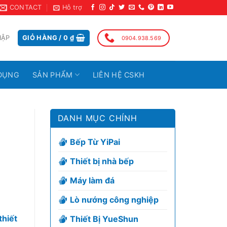
CONTACT
Hỗ trợ
HẬP
GIỎ HÀNG /
0
₫
0904.938.569
DỤNG
SẢN PHẨM
LIÊN HỆ CSKH
DANH MỤC CHÍNH
Bếp Từ YiPai
Thiết bị nhà bếp
Máy làm đá
Lò nướng công nghiệp
thiết
Thiết Bị YueShun