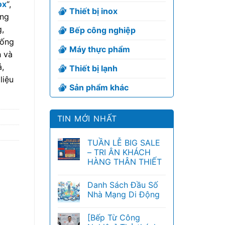
ox
“,
Thiết bị inox
ong
,
Bếp công nghiệp
uống
Máy thực phẩm
h và
,
Thiết bị lạnh
liệu
Sản phẩm khác
TIN MỚI NHẤT
TUẦN LỄ BIG SALE
– TRI ÂN KHÁCH
HÀNG THÂN THIẾT
Danh Sách Đầu Số
Nhà Mạng Di Động
[Bếp Từ Công