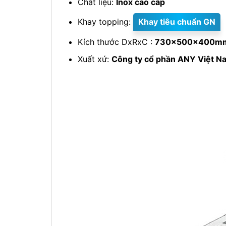
Chất liệu:
Inox cao cấp
Khay topping:
Khay tiêu chuẩn GN
Kích thước DxRxC :
730x500x400m
Xuất xứ:
Công ty cổ phần ANY Việt N