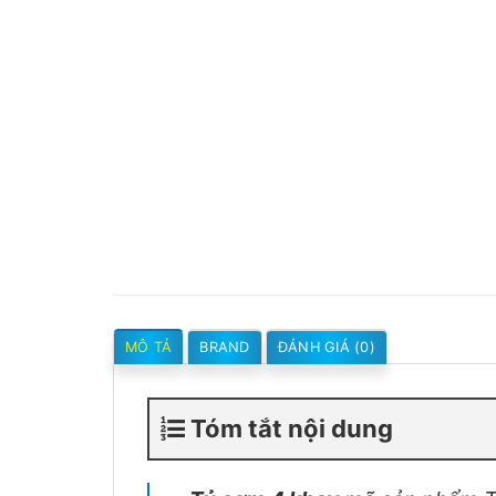
MÔ TẢ
BRAND
ĐÁNH GIÁ (0)
Tóm tắt nội dung