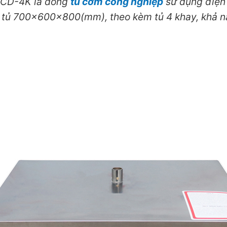
CD-4K là dòng
tủ cơm công nghiệp
sử dụng điện 
c tủ 700x600x800(mm), theo kèm tủ 4 khay, khả 