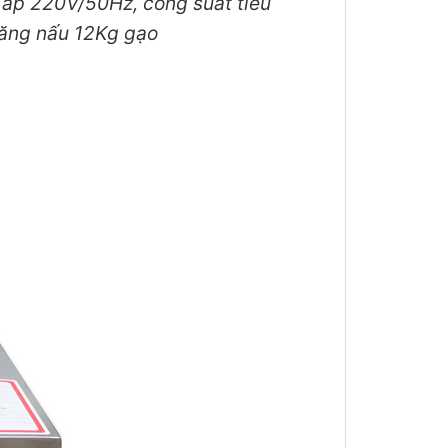
áp 220V/50Hz, công suất tiêu
năng nấu 12Kg gạo