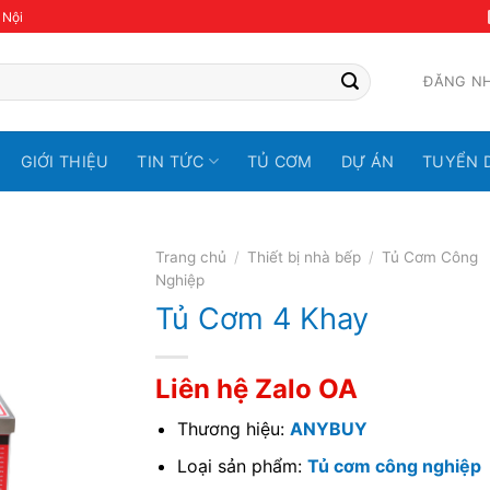
 Nội
ĐĂNG N
GIỚI THIỆU
TIN TỨC
TỦ CƠM
DỰ ÁN
TUYỂN 
Trang chủ
/
Thiết bị nhà bếp
/
Tủ Cơm Công
Nghiệp
Tủ Cơm 4 Khay
Liên hệ Zalo OA
Thương hiệu:
ANYBUY
Loại sản phẩm:
Tủ cơm công nghiệp