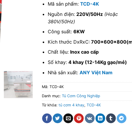
Mã sản phẩm:
TCD-4K
Nguồn điện:
220V/50Hz
(Hoặc
380V/50Hz)
Công suất:
6KW
Kích thước DxRxC:
700x600x800(
Chất liệu:
Inox cao cấp
Số khay:
4 khay (12-14Kg gạo/mẻ)
Nhà sản xuất:
ANY Việt Nam
Mã:
TCD-4K
Danh mục:
Tủ Cơm Công Nghiệp
Từ khóa:
tủ cơm 4 khay
,
TCD-4K