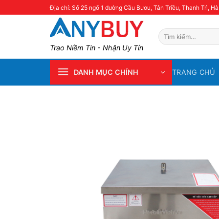
Skip
Địa chỉ: Số 25 ngõ 1 đường Cầu Bươu, Tân Triều, Thanh Trì, Hà
to
content
Tìm
kiếm:
Trao Niềm Tin - Nhận Uy Tín
TRANG CHỦ
DANH MỤC CHÍNH