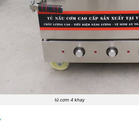
tủ cơm 4 khay
y