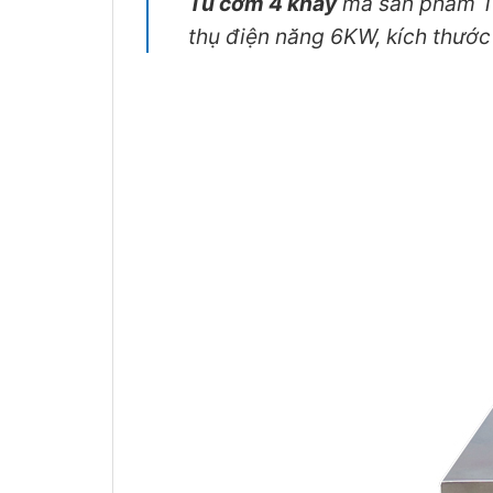
Tủ cơm 4 khay
mã sản phẩm T
thụ điện năng 6KW, kích thướ