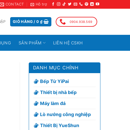
CONTACT
Hỗ trợ
HẬP
GIỎ HÀNG /
0
₫
0904.938.569
DỤNG
SẢN PHẨM
LIÊN HỆ CSKH
DANH MỤC CHÍNH
Bếp Từ YiPai
Thiết bị nhà bếp
Máy làm đá
Lò nướng công nghiệp
Thiết Bị YueShun