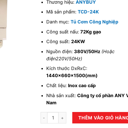
Thương hiệu:
ANYBUY
Mã sản phẩm:
TCD-24K
Danh mục:
Tủ Cơm Công Nghiệp
Công suất nấu:
72Kg gạo
Công suất:
24KW
Nguồn điện:
380V/50Hz
(Hoặc
điện220V/50Hz)
Kích thước DxRxC:
1440x660x1500(mm)
Chất liệu:
Inox cao cấp
Nhà sản xuất:
Công ty cổ phần ANY V
Nam
Tủ Cơm Điện 24 Khay TCD-24K số lượng
THÊM VÀO GIỎ HÀN