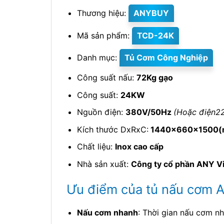
Thương hiệu:
ANYBUY
Mã sản phẩm:
TCD-24K
Danh mục:
Tủ Cơm Công Nghiệp
Công suất nấu:
72Kg gạo
Công suất:
24KW
Nguồn điện:
380V/50Hz
(Hoặc điện2
Kích thước DxRxC:
1440x660x1500
Chất liệu:
Inox cao cấp
Nhà sản xuất:
Công ty cổ phần ANY V
Ưu điểm của tủ nấu cơm
Nấu cơm nhanh
: Thời gian nấu cơm n