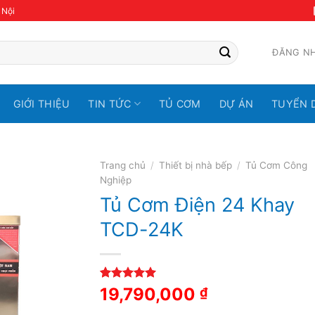
 Nội
ĐĂNG N
GIỚI THIỆU
TIN TỨC
TỦ CƠM
DỰ ÁN
TUYỂN 
Trang chủ
/
Thiết bị nhà bếp
/
Tủ Cơm Công
Nghiệp
Tủ Cơm Điện 24 Khay
TCD-24K
5.00
1
trên 5
19,790,000
₫
dựa trên
đánh giá