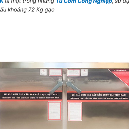
4K
là một trong những
Tủ Cơm Công Nghiệp
, sử d
nấu khoảng 72 Kg gạo