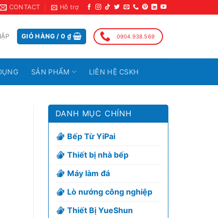
CONTACT
Hỗ trợ
HẬP
GIỎ HÀNG /
0
₫
0904.938.569
DỤNG
SẢN PHẨM
LIÊN HỆ CSKH
DANH MỤC CHÍNH
Bếp Từ YiPai
Thiết bị nhà bếp
Máy làm đá
Lò nướng công nghiệp
Thiết Bị YueShun