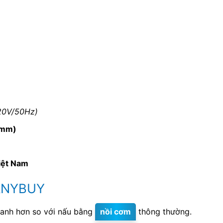
20V/50Hz)
(mm)
iệt Nam
 ANYBUY
hanh hơn so với nấu bằng
nồi cơm
thông thường.