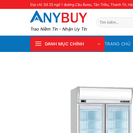
Skip
Địa chỉ: Số 25 ngõ 1 đường Cầu Bươu, Tân Triều, Thanh Trì, Hà
to
content
Tìm
kiếm:
Trao Niềm Tin - Nhận Uy Tín
TRANG CHỦ
DANH MỤC CHÍNH