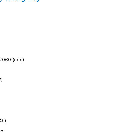
 2060 (mm)
P)
4h)
ẵn