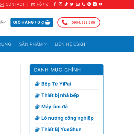
CONTACT
Hỗ trợ
HẬP
GIỎ HÀNG /
0
₫
0904.938.569
DỤNG
SẢN PHẨM
LIÊN HỆ CSKH
DANH MỤC CHÍNH
Bếp Từ YiPai
Thiết bị nhà bếp
Máy làm đá
Lò nướng công nghiệp
Thiết Bị YueShun