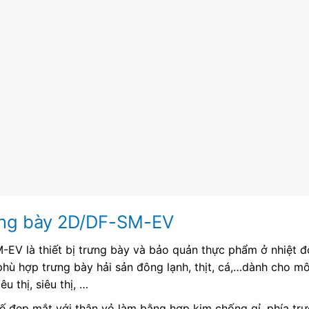
ưng bày 2D/DF-SM-EV
-EV là thiết bị trưng bày và bảo quản thực phẩm ở nhiệt
phù hợp trưng bày hải sản đông lạnh, thịt, cá,…dành cho m
u thị, siêu thị, …
 đẹp mắt với thân vỏ làm bằng hợp kim chống gỉ, phía trước