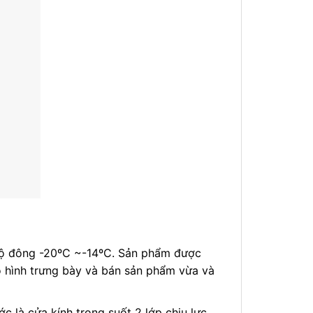
 độ đông -20ºC ~-14ºC. Sản phẩm được
ô hình trưng bày và bán sản phẩm vừa và
 là cửa kính trong suốt 2 lớp chịu lực