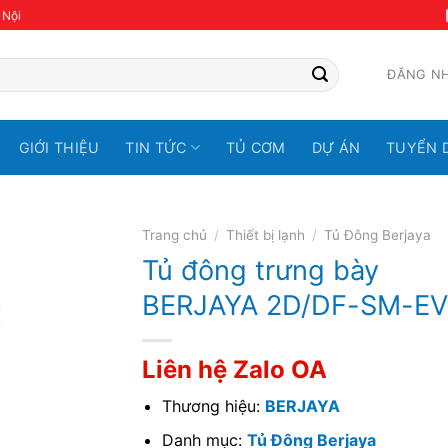
 Nội
ĐĂNG N
GIỚI THIỆU
TIN TỨC
TỦ CƠM
DỰ ÁN
TUYỂN 
Trang chủ
/
Thiết bị lạnh
/
Tủ Đông Berjaya
Tủ đông trưng bày
BERJAYA 2D/DF-SM-EV
Liên hệ Zalo OA
Thương hiệu:
BERJAYA
Danh mục:
Tủ Đông Berjaya