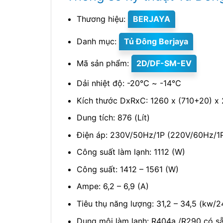
Thương hiệu:
BERJAYA
Danh mục:
Tủ Đông Berjaya
Mã sản phẩm:
2D/DF-SM-EV
Dải nhiệt độ: -20℃ ~ -14℃
Kích thước DxRxC: 1260 x (710+20) x
Dung tích: 876 (Lít)
Điện áp: 230V/50Hz/1P (220V/60Hz/1
Công suất làm lạnh: 1112 (W)
Công suất: 1412 – 1561 (W)
Ampe: 6,2 – 6,9 (A)
Tiêu thụ năng lượng: 31,2 – 34,5 (kw/2
Dung môi làm lạnh: R404a /R290 có s