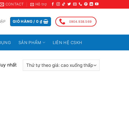
CONTACT
Hỗ trợ
HẬP
GIỎ HÀNG /
0
₫
0904.938.569
DỤNG
SẢN PHẨM
LIÊN HỆ CSKH
duy nhất