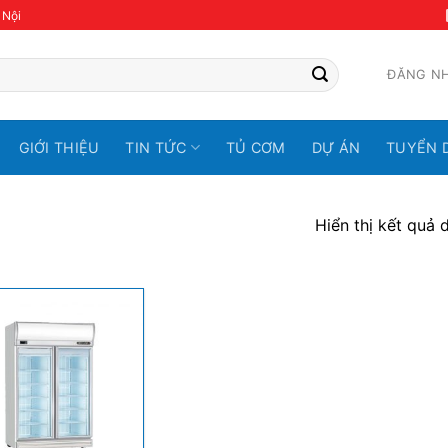
 Nội
ĐĂNG N
GIỚI THIỆU
TIN TỨC
TỦ CƠM
DỰ ÁN
TUYỂN 
Hiển thị kết quả 