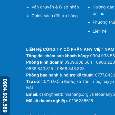
Vận chuyển & Giao nhận
Hướng dẫn
online
Chính sách đổi trả hàng
Phương thứ
Liên hệ
LIÊN HỆ CÔNG TY CỔ PHẦN ANY VIỆT NAM
Tổng đài chăm sóc khách hàng:
0904.938.5
Phòng kinh doanh
: 0969.938.684 | 0903.228
0868.843.815 | 0868.843.825
Phòng bảo hành & hỗ trợ kỹ thuật
: 0777.843.
Trụ sở
: 25/1 Đ.Cầu Bươu, xã Tân Triều, huyện
Nội
Email
: cskh@thietbinhahang.org ; ketoanan
Mã số doanh nghiệp
: 0106236615