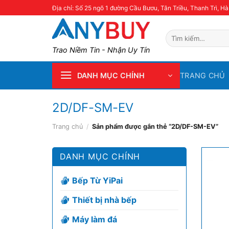
Skip
Địa chỉ: Số 25 ngõ 1 đường Cầu Bươu, Tân Triều, Thanh Trì, Hà
to
content
Tìm
kiếm:
Trao Niềm Tin - Nhận Uy Tín
TRANG CHỦ
DANH MỤC CHÍNH
2D/DF-SM-EV
Trang chủ
/
Sản phẩm được gắn thẻ “2D/DF-SM-EV”
DANH MỤC CHÍNH
Bếp Từ YiPai
Thiết bị nhà bếp
Máy làm đá