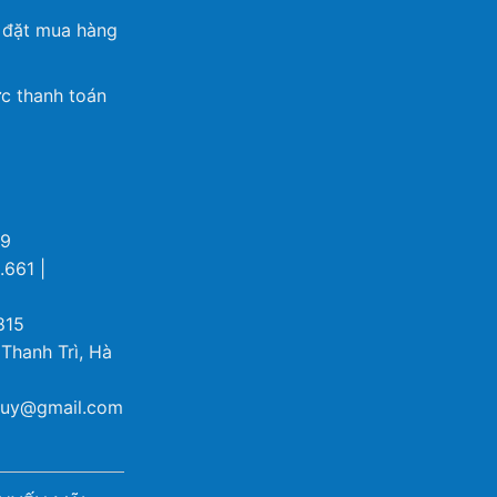
 đặt mua hàng
c thanh toán
69
.661 |
815
 Thanh Trì, Hà
ybuy@gmail.com