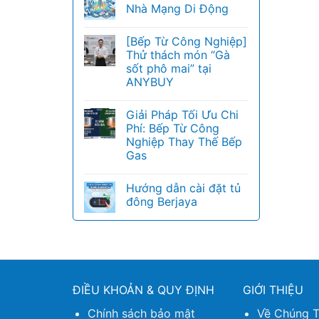
Nhà Mạng Di Động
[Bếp Từ Công Nghiệp]
Thử thách món “Gà
sốt phô mai” tại
ANYBUY
Giải Pháp Tối Ưu Chi
Phí: Bếp Từ Công
Nghiệp Thay Thế Bếp
Gas
Hướng dẫn cài đặt tủ
đông Berjaya
ĐIỀU KHOẢN & QUY ĐỊNH
GIỚI THIỆU
Chính sách bảo mật
Về Chúng T