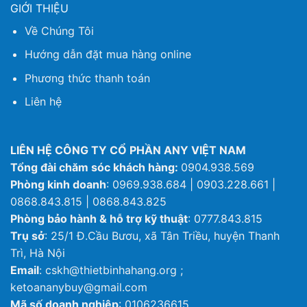
GIỚI THIỆU
Về Chúng Tôi
Hướng dẫn đặt mua hàng online
Phương thức thanh toán
Liên hệ
LIÊN HỆ CÔNG TY CỔ PHẦN ANY VIỆT NAM
Tổng đài chăm sóc khách hàng:
0904.938.569
Phòng kinh doanh
: 0969.938.684 | 0903.228.661 |
0868.843.815 | 0868.843.825
Phòng bảo hành & hỗ trợ kỹ thuật
: 0777.843.815
Trụ sở
: 25/1 Đ.Cầu Bươu, xã Tân Triều, huyện Thanh
Trì, Hà Nội
Email
: cskh@thietbinhahang.org ;
ketoananybuy@gmail.com
Mã số doanh nghiệp
: 0106236615