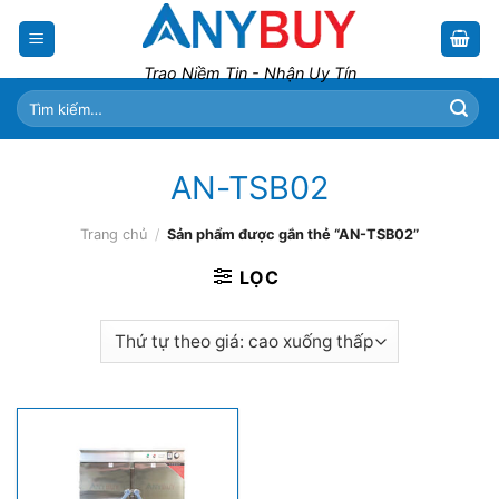
Skip
to
content
Trao Niềm Tin - Nhận Uy Tín
Tìm
kiếm:
AN-TSB02
Trang chủ
/
Sản phẩm được gắn thẻ “AN-TSB02”
LỌC