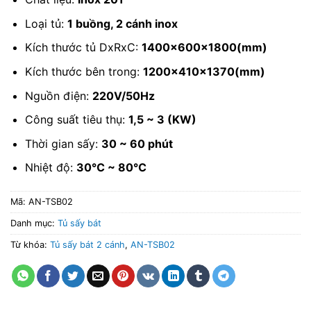
Loại tủ:
1 buồng, 2 cánh inox
Kích thước tủ DxRxC:
1400x600x1800(mm)
Kích thước bên trong:
1200x410x1370(mm)
Nguồn điện:
220V/50Hz
Công suất tiêu thụ:
1,5 ~ 3 (KW)
Thời gian sấy:
30 ~ 60 phút
Nhiệt độ:
30℃ ~ 80℃
Mã:
AN-TSB02
Danh mục:
Tủ sấy bát
Từ khóa:
Tủ sấy bát 2 cánh
,
AN-TSB02