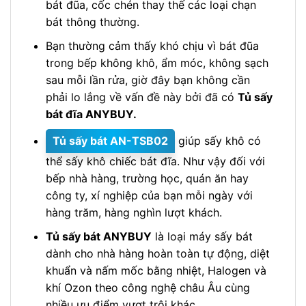
bát đũa, cốc chén thay thế các loại chạn
bát thông thường.
Bạn thường cảm thấy khó chịu vì bát đũa
trong bếp không khô, ẩm móc, không sạch
sau mỗi lần rửa, giờ đây bạn không cần
phải lo lắng về vấn đề này bởi đã có
Tủ sấy
bát đĩa ANYBUY.
Tủ sấy bát AN-TSB02
giúp sấy khô có
thể sấy khô chiếc bát đĩa. Như vậy đối với
bếp nhà hàng, trường học, quán ăn hay
công ty, xí nghiệp của bạn mỗi ngày với
hàng trăm, hàng nghìn lượt khách.
Tủ sấy bát ANYBUY
là loại máy sấy bát
dành cho nhà hàng hoàn toàn tự động, diệt
khuẩn và nấm mốc bằng nhiệt, Halogen và
khí Ozon theo công nghệ châu Âu cùng
nhiều ưu điểm vượt trội khác.