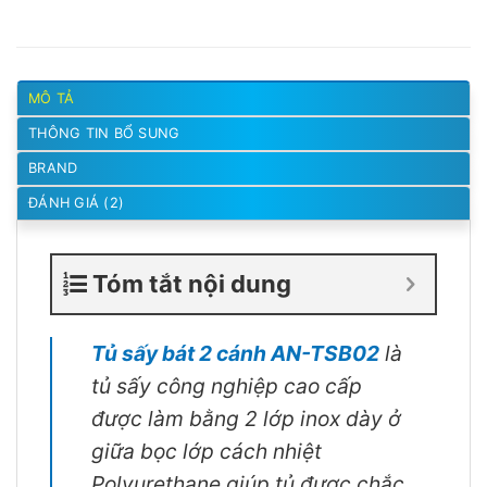
MÔ TẢ
THÔNG TIN BỔ SUNG
BRAND
ĐÁNH GIÁ (2)
Tóm tắt nội dung
Tủ sấy bát 2 cánh AN-TSB02
là
tủ sấy công nghiệp cao cấp
được làm bằng 2 lớp inox dày ở
giữa bọc lớp cách nhiệt
Polyurethane giúp tủ được chắc