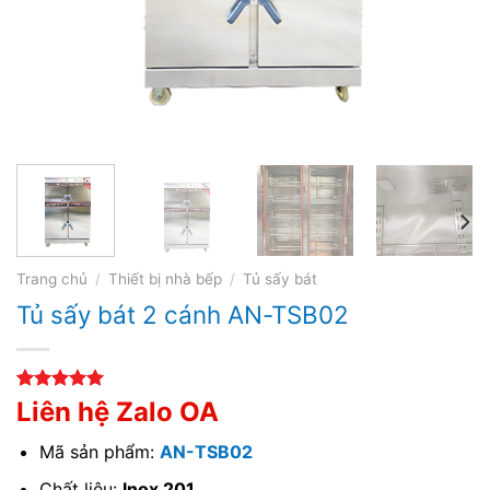
Trang chủ
/
Thiết bị nhà bếp
/
Tủ sấy bát
Tủ sấy bát 2 cánh AN-TSB02
5.00
2
trên 5
Liên hệ Zalo OA
dựa trên
đánh giá
Mã sản phẩm:
AN-TSB02
Chất liệu:
Inox 201