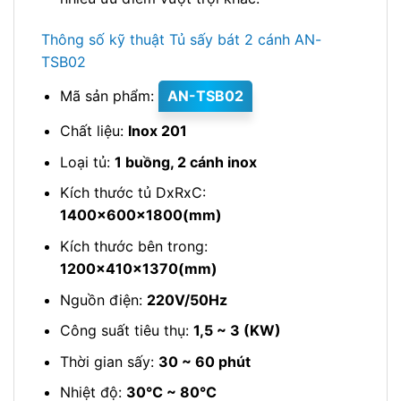
Thông số kỹ thuật Tủ sấy bát 2 cánh AN-
TSB02
Mã sản phẩm:
AN-TSB02
Chất liệu:
Inox 201
Loại tủ:
1 buồng, 2 cánh inox
Kích thước tủ DxRxC:
1400x600x1800(mm)
Kích thước bên trong:
1200x410x1370(mm)
Nguồn điện:
220V/50Hz
Công suất tiêu thụ:
1,5 ~ 3 (KW)
Thời gian sấy:
30 ~ 60 phút
Nhiệt độ:
30℃ ~ 80℃