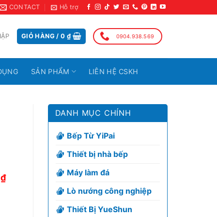
CONTACT
Hỗ trợ
HẬP
GIỎ HÀNG /
0
₫
0904.938.569
DỤNG
SẢN PHẨM
LIÊN HỆ CSKH
DANH MỤC CHÍNH
Bếp Từ YiPai
Thiết bị nhà bếp
Máy làm đá
0
₫
Lò nướng công nghiệp
Thiết Bị YueShun