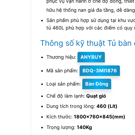
phục vụ vận hành ở chế độ đông, thiế
hữu hệ thống nan giá đa tầng, dễ dàng
Sản phẩm phù hợp sử dụng tại khu vực 
tủ 460L phù hợp với các điểm có quy 
Thông số kỹ thuật Tủ bàn 
Thương hiệu:
ANYBUY
Mã sản phẩm:
BDQ-3MI1876
Loại sản phẩm:
Bàn Đông
Chế độ làm lạnh:
Quạt gió
Dung tích trong lòng:
460 (Lít)
Kích thước:
1800x760x845(mm)
Trọng lượng:
140Kg