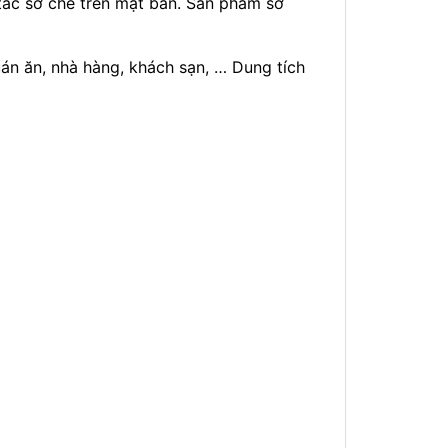
tác sơ chế trên mặt bàn. Sản phẩm sở
án ăn, nhà hàng, khách sạn, … Dung tích