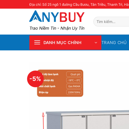
Skip
Địa chỉ: Số 25 ngõ 1 đường Cầu Bươu, Tân Triều, Thanh Trì, Hà
to
content
Tìm
kiếm:
Trao Niềm Tin - Nhận Uy Tín
TRANG CHỦ
DANH MỤC CHÍNH
-5%