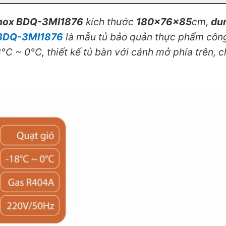
 inox BDQ-3MI1876
kích thước
180x76x85
cm,
dun
 BDQ-3MI1876
là mẫu tủ bảo quản thực phẩm côn
°C ~ 0°C, thiết kế tủ bàn với cánh mở phía trên, 