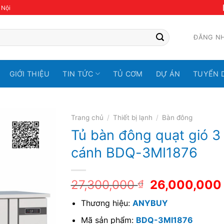
 Nội
ĐĂNG N
GIỚI THIỆU
TIN TỨC
TỦ CƠM
DỰ ÁN
TUYỂN 
Trang chủ
/
Thiết bị lạnh
/
Bàn đông
Tủ bàn đông quạt gió 3
cánh BDQ-3MI1876
27,300,000
26,000,00
₫
Thương hiệu:
ANYBUY
Mã sản phẩm:
BDQ-3MI1876