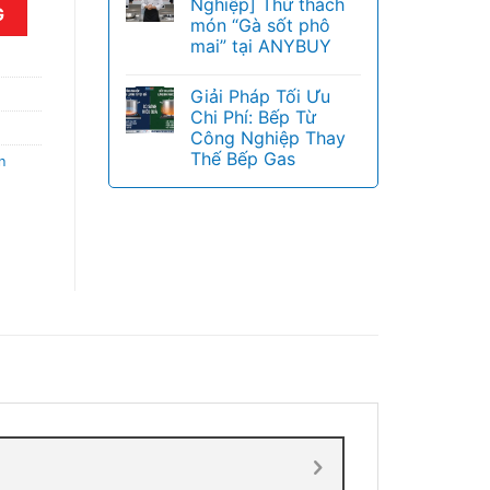
Nghiệp] Thử thách
số lượng
G
món “Gà sốt phô
mai” tại ANYBUY
Giải Pháp Tối Ưu
Chi Phí: Bếp Từ
Công Nghiệp Thay
Thế Bếp Gas
n