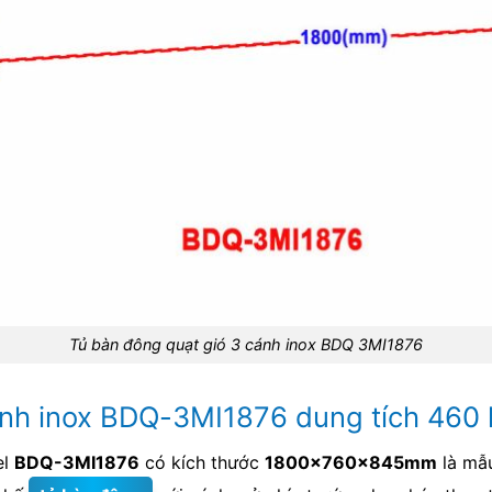
Tủ bàn đông quạt gió 3 cánh inox BDQ 3MI1876
nh inox BDQ-3MI1876 dung tích 460 l
el
BDQ-3MI1876
có kích thước
1800x760x845mm
là mẫ