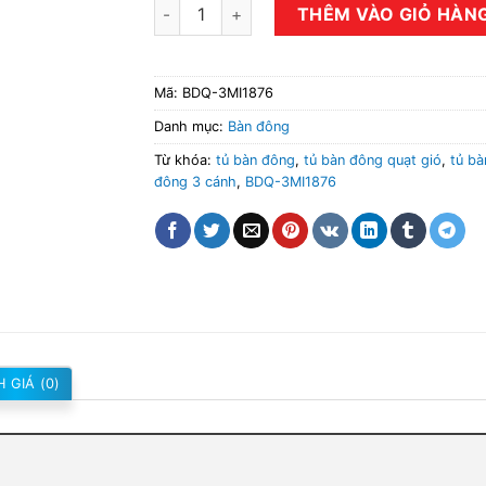
Tủ bàn đông quạt gió 3 cánh BDQ-3MI1876 
THÊM VÀO GIỎ HÀN
Mã:
BDQ-3MI1876
Danh mục:
Bàn đông
Từ khóa:
tủ bàn đông
,
tủ bàn đông quạt gió
,
tủ bà
đông 3 cánh
,
BDQ-3MI1876
 GIÁ (0)