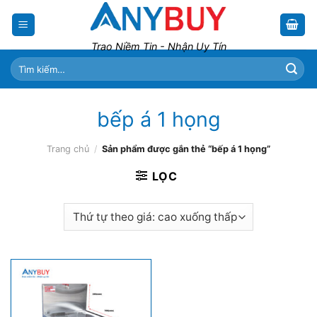
Skip
to
content
Trao Niềm Tin - Nhận Uy Tín
Tìm
kiếm:
bếp á 1 họng
Trang chủ
/
Sản phẩm được gắn thẻ “bếp á 1 họng”
LỌC