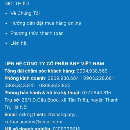
GIỚI THIỆU
Về Chúng Tôi
Hướng dẫn đặt mua hàng online
Phương thức thanh toán
Liên hệ
LIÊN HỆ CÔNG TY CỔ PHẦN ANY VIỆT NAM
Tổng đài chăm sóc khách hàng:
0904.938.569
Phòng kinh doanh
: 0969.938.684 | 0903.228.661 |
0868.843.815 | 0868.843.825
Phòng bảo hành & hỗ trợ kỹ thuật
: 0777.843.815
Trụ sở
: 25/1 Đ.Cầu Bươu, xã Tân Triều, huyện Thanh
Trì, Hà Nội
Email
: cskh@thietbinhahang.org ;
ketoananybuy@gmail.com
Mã số doanh nghiệp
: 0106236615