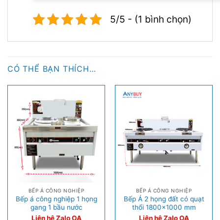
5/5 - (1 bình chọn)
CÓ THỂ BẠN THÍCH…
BẾP Á CÔNG NGHIỆP
BẾP Á CÔNG NGHIỆP
Bếp á công nghiệp 1 họng
Bếp Á 2 họng đất có quạt
gang 1 bầu nước
thổi 1800×1000 mm
Liên hệ Zalo OA
Liên hệ Zalo OA