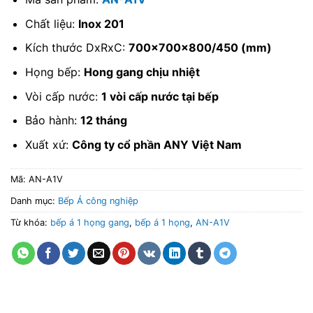
Chất liệu:
Inox 201
Kích thước DxRxC:
700x700x800/450 (mm)
Họng bếp:
Hong gang chịu nhiệt
Vòi cấp nước:
1 vòi cấp nước tại bếp
Bảo hành:
12 tháng
Xuất xứ:
Công ty cổ phần ANY Việt Nam
Mã:
AN-A1V
Danh mục:
Bếp Á công nghiệp
Từ khóa:
bếp á 1 họng gang
,
bếp á 1 họng
,
AN-A1V