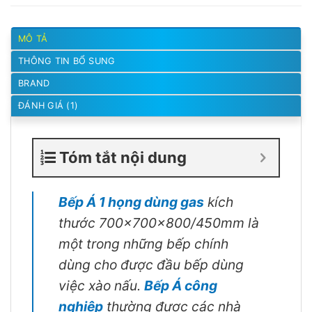
MÔ TẢ
THÔNG TIN BỔ SUNG
BRAND
ĐÁNH GIÁ (1)
Tóm tắt nội dung
Bếp Á 1 họng dùng gas
kích
thước 700x700x800/450mm là
một trong những bếp chính
dùng cho được đầu bếp dùng
việc xào nấu.
Bếp Á công
nghiệp
thường được các nhà