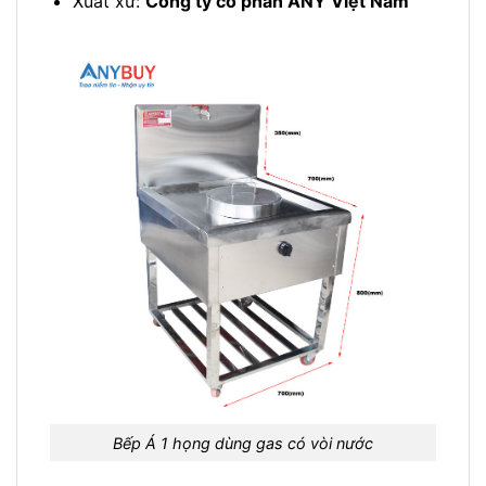
Xuất xứ:
Công ty cổ phần ANY Việt Nam
Bếp Á 1 họng dùng gas có vòi nước