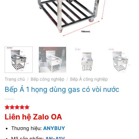
Trang chủ
/
Bếp công nghiệp
/
Bếp Á công nghiệp
Bếp Á 1 họng dùng gas có vòi nước
5.00
1
trên 5
Liên hệ Zalo OA
dựa trên
đánh giá
Thương hiệu:
ANYBUY
Mã sản phẩm:
AN-A1V