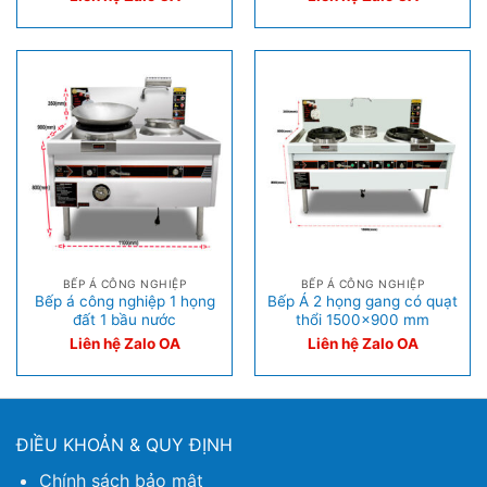
BẾP Á CÔNG NGHIỆP
BẾP Á CÔNG NGHIỆP
Bếp á công nghiệp 1 họng
Bếp Á 2 họng gang có quạt
đất 1 bầu nước
thổi 1500×900 mm
Liên hệ Zalo OA
Liên hệ Zalo OA
ĐIỀU KHOẢN & QUY ĐỊNH
Chính sách bảo mật