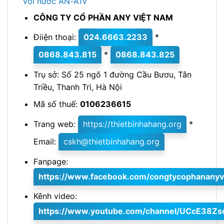
vòi nước AN-A1V
CÔNG TY CỔ PHẦN ANY VIỆT NAM
Điiện thoại:
024.6663.2233
*
0868.843.815
*
0868.843.825
Trụ sở: Số 25 ngõ 1 đường Cầu Bươu, Tân
Triều, Thanh Trì, Hà Nội
Mã số thuế:
0106236615
Trang web:
https://thietbinhahang.org
*
Email:
cskh@thietbinhahang.org
Fanpage:
https://www.facebook.com/congtycophananyv
Kênh video:
https://www.youtube.com/channel/UCcE38Z