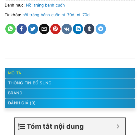
Danh mục:
Nồi tráng bánh cuốn
Từ khóa:
nồi tráng bánh cuốn nt-70d
,
nt-70d
MÔ TẢ
THÔNG TIN BỔ SUNG
BRAND
ĐÁNH GIÁ (0)
Tóm tắt nội dung