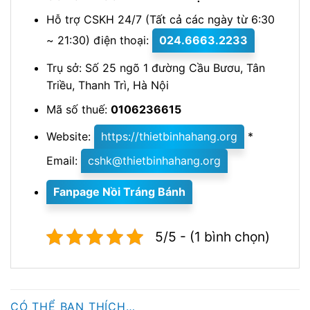
Hỗ trợ CSKH 24/7 (Tất cả các ngày từ 6:30
~ 21:30) điện thoại:
024.6663.2233
Trụ sở: Số 25 ngõ 1 đường Cầu Bươu, Tân
Triều, Thanh Trì, Hà Nội
Mã số thuế:
0106236615
Website:
https://thietbinhahang.org
*
Email:
cshk@thietbinhahang.org
Fanpage Nồi Tráng Bánh
5/5 - (1 bình chọn)
CÓ THỂ BẠN THÍCH…