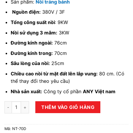
Sản phẩm:
Nồi tráng bánh
Nguồn điện:
380V / 3F
Tổng công suất nồi
: 9KW
Nồi sử dụng 3 mâm:
3KW
Đường kính ngoài:
76cm
Đường kính trong:
70cm
Sâu lòng của nồi:
25cm
Chiều cao nồi từ mặt đất lên lắp vung:
80 cm. (Có
thể thay đổi theo yêu cầu)
Nhà sản xuất:
Công ty cổ phần
ANY Việt nam
Nồi tráng bánh cuốn NT-70D số lượng
THÊM VÀO GIỎ HÀNG
Mã:
NT-70D