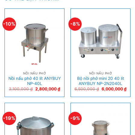
-10%
-8%
NỒI NẤU PHỞ
NỒI NẤU PHỞ
Nồi nấu phở 40 lít ANYBUY
Bộ nồi phở mini 20 40 lít
NP-40L
ANYBUY NP-2N2040L
3,100,000
₫
2,800,000
₫
6,500,000
₫
6,000,000
₫
-19%
-9%