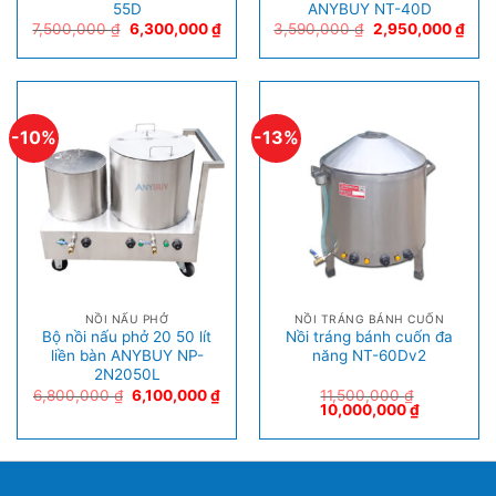
55D
ANYBUY NT-40D
7,500,000
₫
6,300,000
₫
3,590,000
₫
2,950,000
₫
-10%
-13%
NỒI NẤU PHỞ
NỒI TRÁNG BÁNH CUỐN
Bộ nồi nấu phở 20 50 lít
Nồi tráng bánh cuốn đa
liền bàn ANYBUY NP-
năng NT-60Dv2
2N2050L
6,800,000
₫
6,100,000
₫
11,500,000
₫
10,000,000
₫