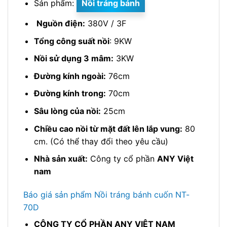
Sản phẩm:
Nồi tráng bánh
Nguồn điện:
380V / 3F
Tổng công suất nồi
: 9KW
Nồi sử dụng 3 mâm:
3KW
Đường kính ngoài:
76cm
Đường kính trong:
70cm
Sâu lòng của nồi:
25cm
Chiều cao nồi từ mặt đất lên lắp vung:
80
cm. (Có thể thay đổi theo yêu cầu)
Nhà sản xuất:
Công ty cổ phần
ANY Việt
nam
Báo giá sản phẩm Nồi tráng bánh cuốn NT-
70D
CÔNG TY CỔ PHẦN ANY VIỆT NAM