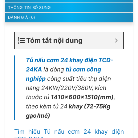
THÔNG TIN BỔ SUNG
ĐÁNH GIÁ (0)
Tóm tắt nội dung
Tủ nấu cơm 24 khay điện TCD-
24KA
là dòng
tủ cơm công
nghiệp
công suất tiêu thụ điện
năng 24KW/220V/380V, kích
thước tủ
1410x600x1510(mm)
,
theo kèm tủ 24
khay (72-75Kg
gạo/mẻ)
Tìm hiểu Tủ nấu cơm 24 khay điện