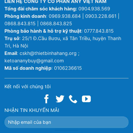
LIÊN HỆ CÔNG TY CỔ PHẦN ANY VIỆT NAM
Tổng đài chăm sóc khách hàng:
0904.938.569
Phòng kinh doanh
: 0969.938.684 | 0903.228.661 |
0868.843.815 | 0868.843.825
Phòng bảo hành & hỗ trợ kỹ thuật
: 0777.843.815
Trụ sở
: 25/1 Đ.Cầu Bươu, xã Tân Triều, huyện Thanh
Trì, Hà Nội
Email
: cskh@thietbinhahang.org ;
ketoananybuy@gmail.com
Mã số doanh nghiệp
: 0106236615
Kết nối với chúng tôi
NHẬN TIN KHUYẾN MÃI