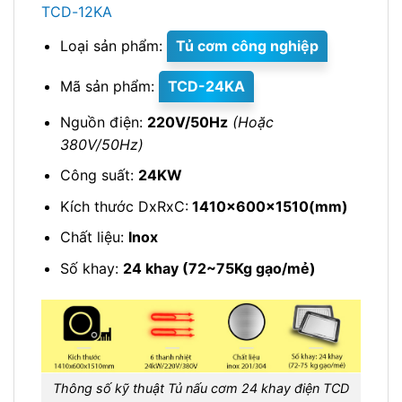
TCD-12KA
Loại sản phẩm:
Tủ cơm công nghiệp
Mã sản phẩm:
TCD-24KA
Nguồn điện:
220V/50Hz
(Hoặc
380V/50Hz)
Công suất:
24KW
Kích thước DxRxC:
1410x600x1510(mm)
Chất liệu:
Inox
Số khay:
24 khay (72~75Kg gạo/mẻ)
Thông số kỹ thuật Tủ nấu cơm 24 khay điện TCD