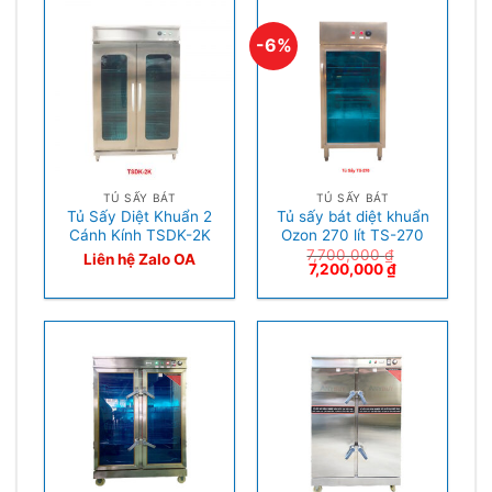
-6%
TỦ SẤY BÁT
TỦ SẤY BÁT
Tủ Sấy Diệt Khuẩn 2
Tủ sấy bát diệt khuẩn
Cánh Kính TSDK-2K
Ozon 270 lít TS-270
7,700,000
₫
Liên hệ Zalo OA
7,200,000
₫