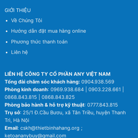
GIỚI THIỆU
Về Chúng Tôi
Hướng dẫn đặt mua hàng online
Phương thức thanh toán
Liên hệ
LIÊN HỆ CÔNG TY CỔ PHẦN ANY VIỆT NAM
Tổng đài chăm sóc khách hàng:
0904.938.569
Phòng kinh doanh
: 0969.938.684 | 0903.228.661 |
0868.843.815 | 0868.843.825
Phòng bảo hành & hỗ trợ kỹ thuật
: 0777.843.815
Trụ sở
: 25/1 Đ.Cầu Bươu, xã Tân Triều, huyện Thanh
Trì, Hà Nội
Email
: cskh@thietbinhahang.org ;
ketoananybuy@gmail.com