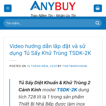
Skip
to
content
Trao Niềm Tin - Nhận Uy Tín
Tìm
kiếm:
Video hướng dẫn lắp đặt và sử
dụng Tủ Sấy Khử Trùng TSDK-2K
POSTED ON
13 THÁNG NĂM, 2024
BY
THIETBINHAHANG
Tủ Sấy Diệt Khuẩn & Khử Trùng 2
Cánh Kính
model
TSDK-2K
dung
tích 728 lít là 1 trong sản phẩm
Thiết Bị Nhà Bếp được làm inox