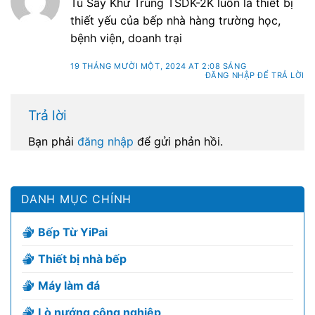
Tủ Sấy Khử Trùng TSDK-2K luôn là thiết bị
thiết yếu của bếp nhà hàng trường học,
bệnh viện, doanh trại
19 THÁNG MƯỜI MỘT, 2024 AT 2:08 SÁNG
ĐĂNG NHẬP ĐỂ TRẢ LỜI
Trả lời
Bạn phải
đăng nhập
để gửi phản hồi.
DANH MỤC CHÍNH
Bếp Từ YiPai
Thiết bị nhà bếp
Máy làm đá
Lò nướng công nghiệp