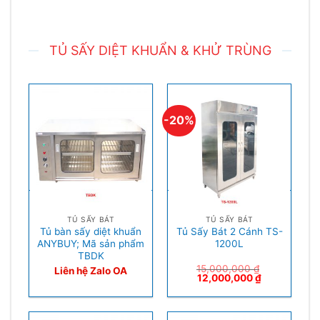
TỦ SẤY DIỆT KHUẨN & KHỬ TRÙNG
-20%
TỦ SẤY BÁT
TỦ SẤY BÁT
Tủ bàn sấy diệt khuẩn
Tủ Sấy Bát 2 Cánh TS-
ANYBUY; Mã sản phẩm
1200L
TBDK
15,000,000
₫
Liên hệ Zalo OA
12,000,000
₫