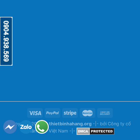
Copyright 2026 ©
thietbinhahang.org
-|- bởi
Công ty cổ
phần ANY Việt Nam
-|-