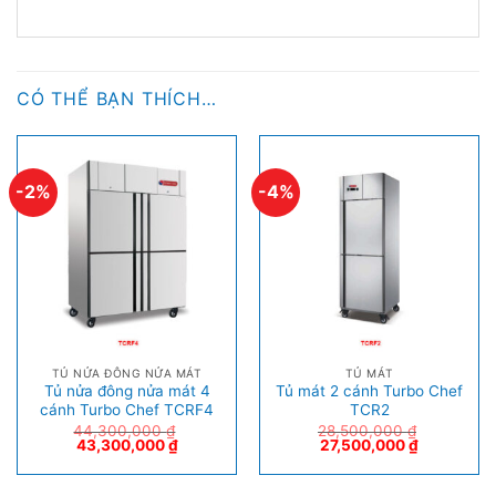
CÓ THỂ BẠN THÍCH…
-2%
-4%
TỦ NỬA ĐÔNG NỬA MÁT
TỦ MÁT
Tủ nửa đông nửa mát 4
Tủ mát 2 cánh Turbo Chef
cánh Turbo Chef TCRF4
TCR2
44,300,000
₫
28,500,000
₫
43,300,000
₫
27,500,000
₫