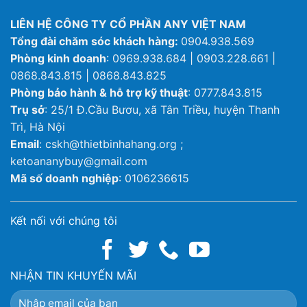
LIÊN HỆ CÔNG TY CỔ PHẦN ANY VIỆT NAM
Tổng đài chăm sóc khách hàng:
0904.938.569
Phòng kinh doanh
: 0969.938.684 | 0903.228.661 |
0868.843.815 | 0868.843.825
Phòng bảo hành & hỗ trợ kỹ thuật
: 0777.843.815
Trụ sở
: 25/1 Đ.Cầu Bươu, xã Tân Triều, huyện Thanh
Trì, Hà Nội
Email
: cskh@thietbinhahang.org ;
ketoananybuy@gmail.com
Mã số doanh nghiệp
: 0106236615
Kết nối với chúng tôi
NHẬN TIN KHUYẾN MÃI