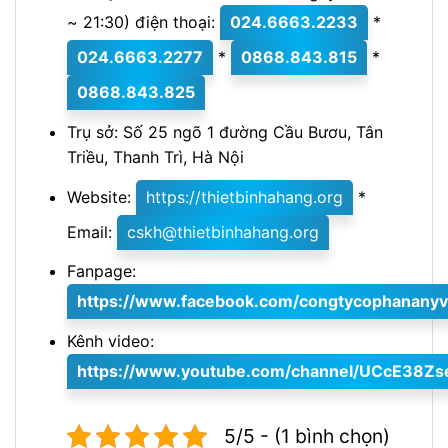
~ 21:30) điện thoại:
024.6663.2233
*
024.6663.2277
*
0868.843.815
*
0868.843.825
Trụ sở: Số 25 ngõ 1 đường Cầu Bươu, Tân
Triều, Thanh Trì, Hà Nội
Website:
https://thietbinhahang.org
*
Email:
cskh@thietbinhahang.org
Fanpage:
https://www.facebook.com/congtycophananyv
Kênh video:
https://www.youtube.com/channel/UCcE38Z
5/5 - (1 bình chọn)