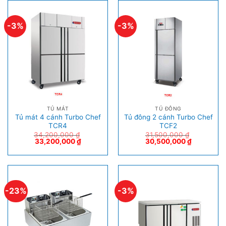
-3%
-3%
TỦ MÁT
TỦ ĐÔNG
Tủ mát 4 cánh Turbo Chef
Tủ đông 2 cánh Turbo Chef
TCR4
TCF2
34,200,000
₫
31,500,000
₫
33,200,000
₫
30,500,000
₫
-23%
-3%