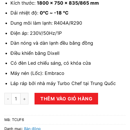
Kích thước:
1800 x 750 x 835/865 mm
Dải nhiệt độ:
0℃ ~ -18 ℃
Dung môi làm lạnh: R404A/R290
Điện áp: 230V/50Hz/1P
Dàn nóng và dàn lạnh đều bằng đồng
Điều khiển bằng Dixell
Có đèn Led chiếu sáng, có khóa cửa
Máy nén (Lốc): Embraco
Láp ráp bởi nhà máy Turbo Chef tại Trung Quốc
Bàn đông 2 cánh Turbo Chef TCUF6 số lượng
THÊM VÀO GIỎ HÀNG
Mã:
TCUF6
Danh mục:
Bàn đông