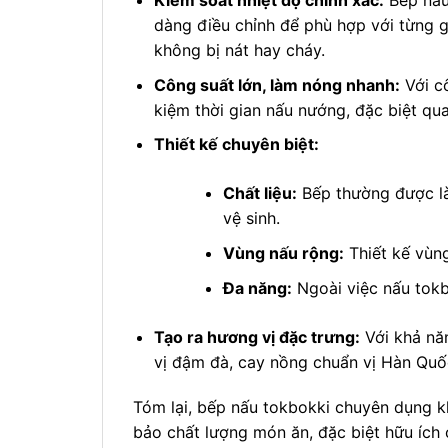
Kiểm soát nhiệt độ chính xác:
Bếp nấu
dàng điều chỉnh để phù hợp với từng 
không bị nát hay cháy.
Công suất lớn, làm nóng nhanh:
Với c
kiệm thời gian nấu nướng, đặc biệt qu
Thiết kế chuyên biệt:
Chất liệu:
Bếp thường được là
vệ sinh.
Vùng nấu rộng:
Thiết kế vùng
Đa năng:
Ngoài việc nấu tokb
Tạo ra hương vị đặc trưng:
Với khả nă
vị đậm đà, cay nồng chuẩn vị Hàn Quố
Tóm lại, bếp nấu tokbokki chuyên dụng kh
bảo chất lượng món ăn, đặc biệt hữu ích