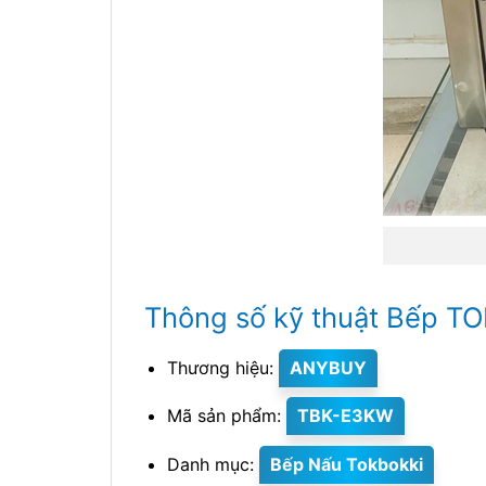
Thông số kỹ thuật Bếp T
Thương hiệu:
ANYBUY
Mã sản phẩm:
TBK-E3KW
Danh mục:
Bếp Nấu Tokbokki