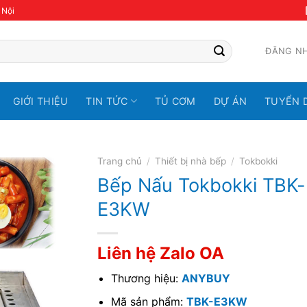
 Nội
ĐĂNG N
GIỚI THIỆU
TIN TỨC
TỦ CƠM
DỰ ÁN
TUYỂN 
Trang chủ
/
Thiết bị nhà bếp
/
Tokbokki
Bếp Nấu Tokbokki TBK-
E3KW
Liên hệ Zalo OA
Thương hiệu:
ANYBUY
Mã sản phẩm:
TBK-E3KW