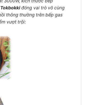
t 3000W, kích thước bếp
 Tokbokki
đóng vai trò vô cùng
nồi thông thường trên bếp gas
m vượt trội: