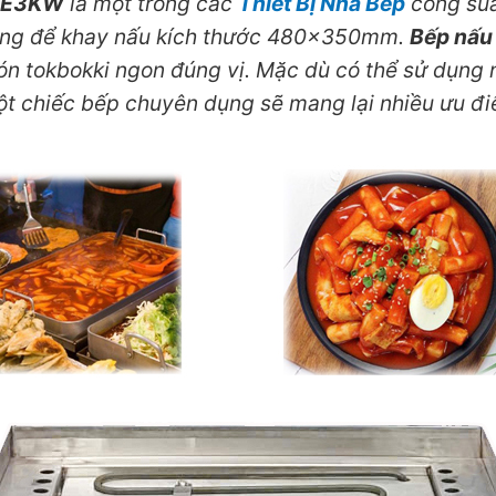
-E3KW
là một trong các
Thiết Bị Nhà Bếp
công suấ
g để khay nấu kích thước 480x350mm.
Bếp nấu
món tokbokki ngon đúng vị. Mặc dù có thể sử dụng 
t chiếc bếp chuyên dụng sẽ mang lại nhiều ưu điể