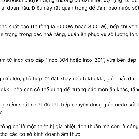
 tokbokki chuyên dụng thường có dải nhiệt độ rộng, từ 3
giai đoạn nấu. Điều này rất quan trọng để đảm bảo nước 
ông suất cao (thường là 6000W hoặc 3000W), bếp chuyên d
an trọng trong các nhà hàng, quán ăn phục vụ số lượng lớn.
m từ inox cao cấp “Inox 304 hoặc Inox 201”, vừa bền đẹp,
 nấu lớn, phù hợp để đặt khay nấu tokbokki, giúp nấu được
okki, bếp còn có thể dùng để nướng các món ăn khác, tăng
ng kiểm soát nhiệt độ tốt, bếp chuyên dụng giúp nước sốt
c.
ông chỉ là một thiết bị gia nhiệt đơn thuần mà còn là công
 cho các cơ sở kinh doanh ẩm thực.