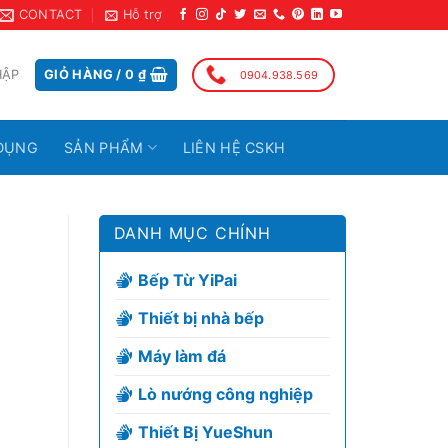
CONTACT
Hỗ trợ
HẬP
GIỎ HÀNG /
0
₫
0904.938.569
DỤNG
SẢN PHẨM
LIÊN HỆ CSKH
DANH MỤC CHÍNH
Bếp Từ YiPai
Thiết bị nhà bếp
Máy làm đá
Lò nướng công nghiệp
Thiết Bị YueShun