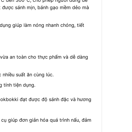
0°C đến 300°C, cho phép người dùng dễ
sốt được sánh mịn, bánh gạo mềm dẻo mà
ụng giúp làm nóng nhanh chóng, tiết
 vừa an toàn cho thực phẩm và dễ dàng
 nhiều suất ăn cùng lúc.
 tính tiện dụng.
 tokbokki đạt được độ sánh đặc và hương
 cụ giúp đơn giản hóa quá trình nấu, đảm