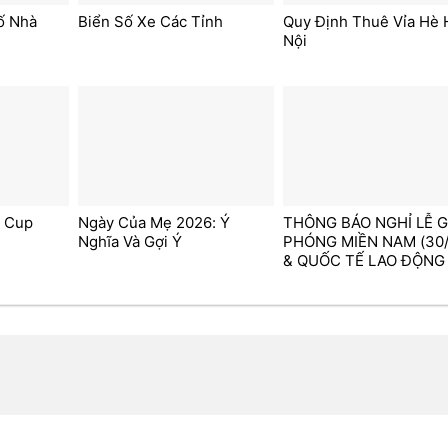
ố Nhà
Biển Số Xe Các Tỉnh
Quy Định Thuê Vỉa Hè 
Nội
d Cup
Ngày Của Mẹ 2026: Ý
THÔNG BÁO NGHỈ LỄ G
Nghĩa Và Gợi Ý
PHÓNG MIỀN NAM (30/
& QUỐC TẾ LAO ĐỘNG
(01/05)