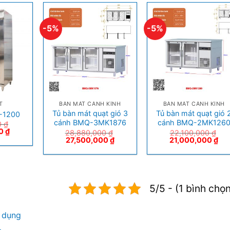
-5%
-5%
+
+
T
BÀN MÁT CÁNH KÍNH
BÀN MÁT CÁNH KÍNH
Tủ bàn mát quạt gió 3
Tủ bàn mát quạt gió 
S-1200
cánh BMQ-3MK1876
cánh BMQ-2MK126
0
₫
00
₫
28,880,000
₫
22,100,000
₫
27,500,000
₫
21,000,000
₫
5/5 - (1 bình chọ
n dụng