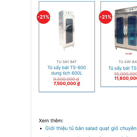
-21%
-21%
+
+
QUẢN BIA TƯƠI
TỦ SẤY BÁT
TỦ SẤY BÁ
hô nước BKND-
Tủ sấy bát TS-600
Tủ sấy bát T
3B50L
dung tích 600L
15,000,00
11,800,0
850,000
₫
9,500,000
₫
7,500,000
₫
Xem thêm:
Giới thiệu tủ bàn salad quạt gió chuyê