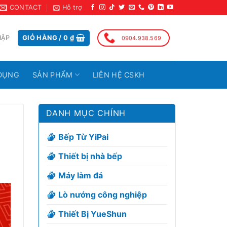
CONTACT
Hỗ trợ
HẬP
GIỎ HÀNG /
0
₫
0904.938.569
DỤNG
SẢN PHẨM
LIÊN HỆ CSKH
DANH MỤC CHÍNH
Bếp Từ YiPai
Thiết bị nhà bếp
Máy làm đá
Lò nướng công nghiệp
Thiết Bị YueShun