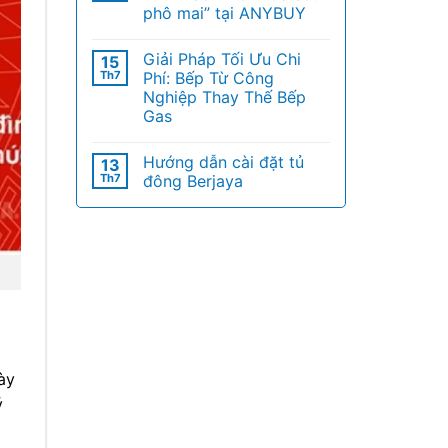
phô mai” tại ANYBUY
Giải Pháp Tối Ưu Chi
15
Th7
Phí: Bếp Từ Công
Nghiệp Thay Thế Bếp
Gas
Hướng dẫn cài đặt tủ
13
Th7
đông Berjaya
ày
ý