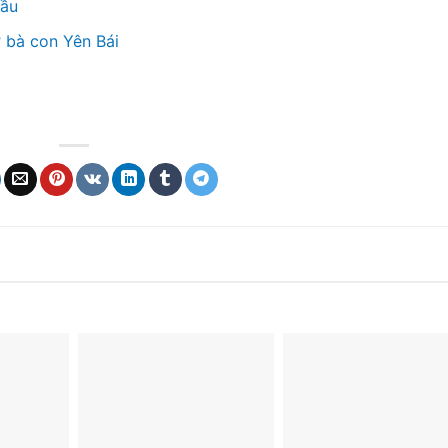
đầu
 bà con Yên Bái