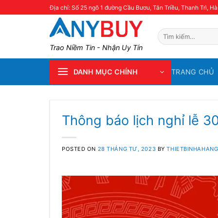
Skip
Địa chỉ: Số 25 ngõ 1 đường Cầu Bươu, Tân Triều, Thanh Trì, Hà
to
content
Tìm
kiếm:
Trao Niềm Tin - Nhận Uy Tín
TRANG CHỦ
DANH MỤC CHÍNH
Thông báo lịch nghỉ lễ 3
POSTED ON
28 THÁNG TƯ, 2023
BY
THIETBINHAHAN