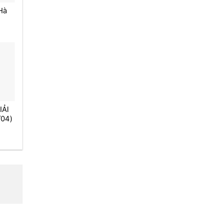
Hà
IẢI
04)