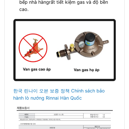
bếp nhà hàngrất tiết kiệm gas và độ bền
cao.
한국 린나이 오븐 보증 정책 Chính sách bảo
hành lò nướng Rinnai Hàn Quốc