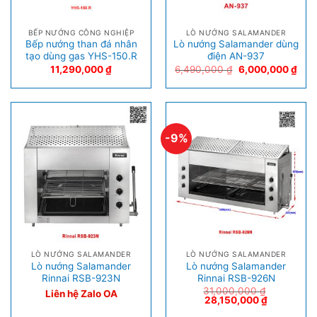
BẾP NƯỚNG CÔNG NGHIỆP
LÒ NƯỚNG SALAMANDER
Bếp nướng than đá nhân
Lò nướng Salamander dùng
tạo dùng gas YHS-150.R
điện AN-937
11,290,000
₫
6,490,000
₫
6,000,000
₫
-9%
LÒ NƯỚNG SALAMANDER
LÒ NƯỚNG SALAMANDER
Lò nướng Salamander
Lò nướng Salamander
Rinnai RSB-923N
Rinnai RSB-926N
31,000,000
₫
Liên hệ Zalo OA
28,150,000
₫