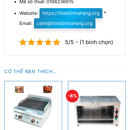
Mã số thuế: 0106236615
Website:
https://thietbinhahang.org
*
Email:
cskh@thietbinhahang.org
5/5 - (1 bình chọn)
CÓ THỂ BẠN THÍCH…
-8%