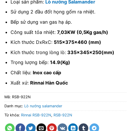
Loại sản phẩm:
Lò nướng Salamander
Sử dụng 2 đầu đốt họng gốm ra nhiệt.
Bếp sử dụng van gas hạ áp.
Công suất tỏa nhiệt:
7,03KW (0,5Kg gas/h)
Kích thước DxRxC:
515x375x460 (mm)
Kích thước trong lòng lò:
335x345x250(mm)
Trọng lượng bếp:
14.9(Kg)
Chất liệu:
Inox cao cấp
Xuất xứ:
Rinnai Hàn Quốc
Mã:
RSB-922N
Danh mục:
Lò nướng salamander
Từ khóa:
Rinnai RSB-922N
,
RSB-922N