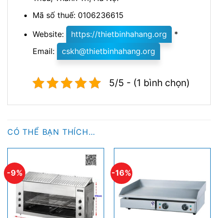
Mã số thuế: 0106236615
Website:
https://thietbinhahang.org
*
Email:
cskh@thietbinhahang.org
5/5 - (1 bình chọn)
CÓ THỂ BẠN THÍCH…
-9%
-16%