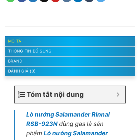
MÔ TẢ
THÔNG TIN BỔ SUNG
BRAND
ĐÁNH GIÁ (0)
Tóm tắt nội dung
Lò nướng Salamander Rinnai
RSB-923N
dùng gas là sản
phẩm
Lò nướng Salamander