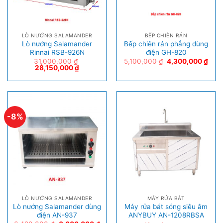
LÒ NƯỚNG SALAMANDER
BẾP CHIÊN RÁN
Lò nướng Salamander
Bếp chiên rán phẳng dùng
Rinnai RSB-926N
điện GH-820
31,000,000
₫
5,100,000
₫
4,300,000
₫
28,150,000
₫
-8%
LÒ NƯỚNG SALAMANDER
MÁY RỬA BÁT
Lò nướng Salamander dùng
Máy rửa bát sóng siêu âm
điện AN-937
ANYBUY AN-1208RBSA