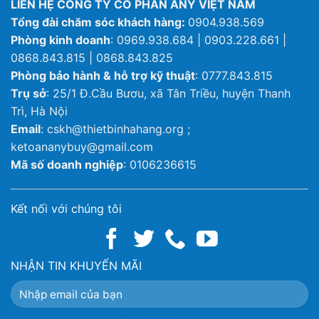
LIÊN HỆ CÔNG TY CỔ PHẦN ANY VIỆT NAM
Tổng đài chăm sóc khách hàng:
0904.938.569
Phòng kinh doanh
: 0969.938.684 | 0903.228.661 |
0868.843.815 | 0868.843.825
Phòng bảo hành & hỗ trợ kỹ thuật
: 0777.843.815
Trụ sở
: 25/1 Đ.Cầu Bươu, xã Tân Triều, huyện Thanh
Trì, Hà Nội
Email
: cskh@thietbinhahang.org ;
ketoananybuy@gmail.com
Mã số doanh nghiệp
: 0106236615
Kết nối với chúng tôi
NHẬN TIN KHUYẾN MÃI