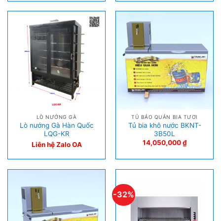
LÒ NƯỚNG GÀ
TỦ BẢO QUẢN BIA TƯƠI
Lò nướng Gà Hàn Quốc
Tủ bia khô nước BKNT-
LQG-KR
3B50L
14,050,000
₫
Liên hệ Zalo OA
-32%