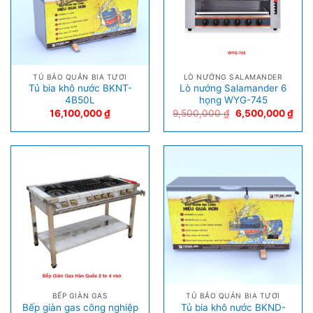
TỦ BẢO QUẢN BIA TƯƠI
LÒ NƯỚNG SALAMANDER
Tủ bia khô nước BKNT-
Lò nướng Salamander 6
4B50L
họng WYG-745
16,100,000
₫
9,500,000
₫
6,500,000
₫
BẾP GIÀN GAS
TỦ BẢO QUẢN BIA TƯƠI
Bếp giàn gas công nghiệp
Tủ bia khô nước BKND-