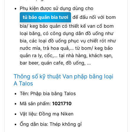
Phụ kiện được sử dụng dùng cho
tủ bảo quản bia tươi
để đấu nối với bom
bia/ keg bảo quản có thiết kế van cổ bom
loại bằng, có công dụng dẫn đồ uống như
bia, các loại đồ uống phục vụ chiết rót như
nước mía, trà hoa quả,… từ bom/ keg bảo
quản ra ly, cốc,… tại nhà hàng, khách sạn,
bar beer, quán cafe, đồ uống, …
Thông số kỹ thuật Van phập bằng loại
A Talos
Tên: Phập bia bằng Talos
Mã sản phẩm:
1021710
Vật liệu: Đồng mạ Niken
Ống dẫn bia: Thép không gỉ