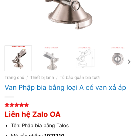
Trang chủ
/
Thiết bị lạnh
/
Tủ bảo quản bia tươi
Van Phập bia bằng loại A có van xả áp
5.00
2
trên 5
Liên hệ Zalo OA
dựa trên
đánh giá
Tên: Phập bia bằng Talos
Mã sản phẩm:
1021710