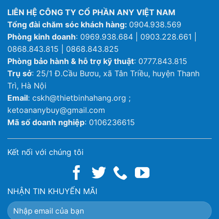
LIÊN HỆ CÔNG TY CỔ PHẦN ANY VIỆT NAM
Tổng đài chăm sóc khách hàng:
0904.938.569
Phòng kinh doanh
: 0969.938.684 | 0903.228.661 |
0868.843.815 | 0868.843.825
Phòng bảo hành & hỗ trợ kỹ thuật
: 0777.843.815
Trụ sở
: 25/1 Đ.Cầu Bươu, xã Tân Triều, huyện Thanh
Trì, Hà Nội
Email
: cskh@thietbinhahang.org ;
ketoananybuy@gmail.com
Mã số doanh nghiệp
: 0106236615
Kết nối với chúng tôi
NHẬN TIN KHUYẾN MÃI