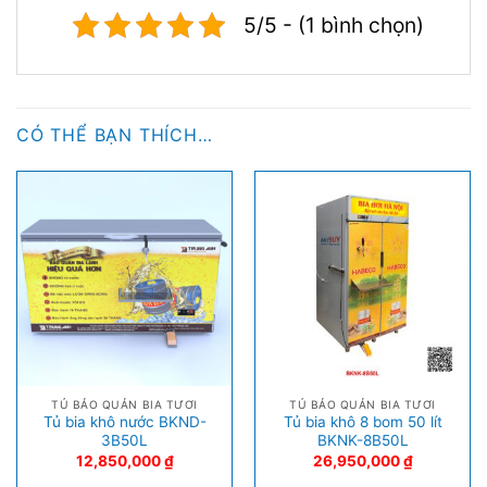
5/5 - (1 bình chọn)
CÓ THỂ BẠN THÍCH…
TỦ BẢO QUẢN BIA TƯƠI
TỦ BẢO QUẢN BIA TƯƠI
Tủ bia khô nước BKND-
Tủ bia khô 8 bom 50 lít
3B50L
BKNK-8B50L
12,850,000
₫
26,950,000
₫