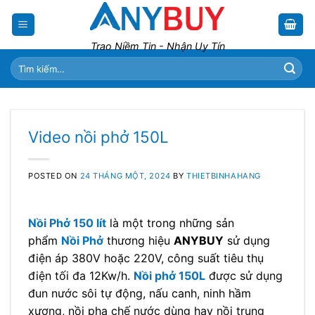
Skip
to
content
Trao Niềm Tin - Nhận Uy Tín
Tìm
kiếm:
Video nồi phở 150L
POSTED ON
24 THÁNG MỘT, 2024
BY
THIETBINHAHANG
Nồi Phở 150 lít
là một trong những sản
phẩm
Nồi Phở
thương hiệu
ANYBUY
sử dụng
điện áp 380V hoặc 220V, công suất tiêu thụ
điện tối đa 12Kw/h.
Nồi phở 150L
được sử dụng
đun nước sôi tự động, nấu canh, ninh hầm
xương, nồi pha chế nước dùng hay nồi trụng