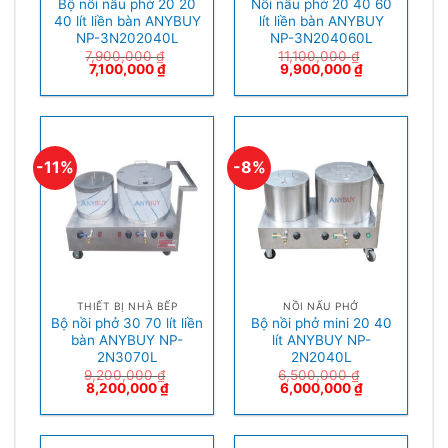
Bộ nồi nấu phở 20 20
Nồi nấu phở 20 40 60
40 lít liền bàn ANYBUY
lít liền bàn ANYBUY
NP-3N202040L
NP-3N204060L
7,900,000
₫
11,100,000
₫
7,100,000
₫
9,900,000
₫
-11%
-8%
THIẾT BỊ NHÀ BẾP
NỒI NẤU PHỞ
Bộ nồi phở 30 70 lít liền
Bộ nồi phở mini 20 40
bàn ANYBUY NP-
lít ANYBUY NP-
2N3070L
2N2040L
9,200,000
₫
6,500,000
₫
8,200,000
₫
6,000,000
₫