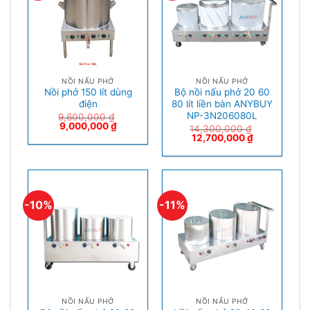
NỒI NẤU PHỞ
NỒI NẤU PHỞ
Nồi phở 150 lít dùng
Bộ nồi nấu phở 20 60
điện
80 lít liền bàn ANYBUY
NP-3N206080L
9,600,000
₫
9,000,000
₫
14,300,000
₫
12,700,000
₫
-10%
-11%
NỒI NẤU PHỞ
NỒI NẤU PHỞ