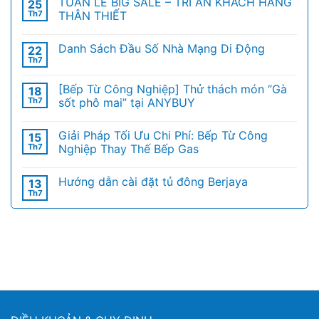
TUẦN LỄ BIG SALE – TRI ÂN KHÁCH HÀNG
25
Th7
THÂN THIẾT
Danh Sách Đầu Số Nhà Mạng Di Động
22
Th7
[Bếp Từ Công Nghiệp] Thử thách món “Gà
18
Th7
sốt phô mai” tại ANYBUY
Giải Pháp Tối Ưu Chi Phí: Bếp Từ Công
15
Th7
Nghiệp Thay Thế Bếp Gas
Hướng dẫn cài đặt tủ đông Berjaya
13
Th7