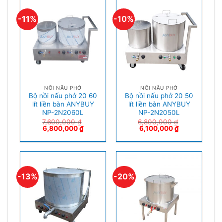
-11%
-10%
NỒI NẤU PHỞ
NỒI NẤU PHỞ
Bộ nồi nấu phở 20 60
Bộ nồi nấu phở 20 50
lít liền bàn ANYBUY
lít liền bàn ANYBUY
NP-2N2060L
NP-2N2050L
7,600,000
₫
6,800,000
₫
6,800,000
₫
6,100,000
₫
-13%
-20%