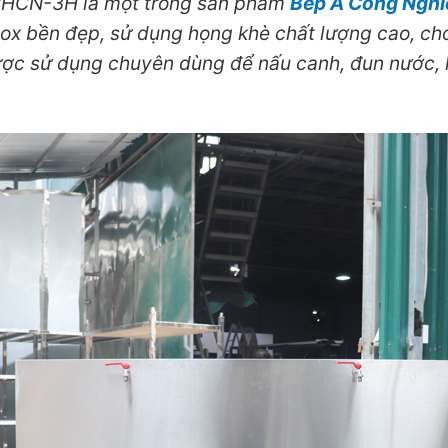
HCN-3H là một trong sản phẩm
Bếp Á Công Nghi
inox bền đẹp, sử dụng họng khè chất lượng cao, c
 sử dụng chuyên dùng để nấu canh, đun nước, h