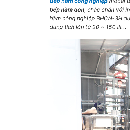
Bếp hầm công nghiệp
model B
bếp hầm đơn
, chắc chắn với 
hầm công nghiệp BHCN-3H được
dung tích lớn từ 20 ~ 150 lít …