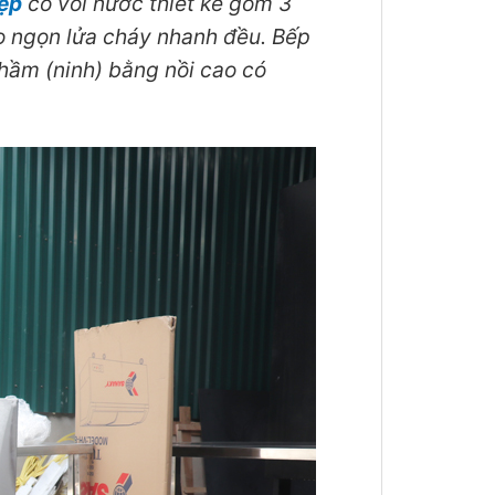
ệp
có vòi nước thiết kế gồm 3
ho ngọn lửa cháy nhanh đều. Bếp
ầm (ninh) bằng nồi cao có