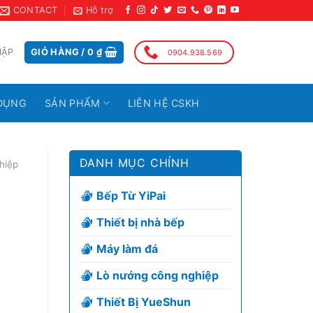
CONTACT
Hỗ trợ
HẬP
GIỎ HÀNG /
0
₫
0904.938.569
DỤNG
SẢN PHẨM
LIÊN HỆ CSKH
DANH MỤC CHÍNH
hiệp
Bếp Từ YiPai
Thiết bị nhà bếp
Máy làm đá
Lò nướng công nghiệp
Thiết Bị YueShun