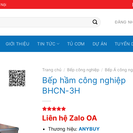
 Nội
ĐĂNG N
GIỚI THIỆU
TIN TỨC
TỦ CƠM
DỰ ÁN
TUYỂN 
Trang chủ
/
Bếp công nghiệp
/
Bếp Á công ng
Bếp hầm công nghiệp
BHCN-3H
5.00
2
trên 5
Liên hệ Zalo OA
dựa trên
đánh giá
Thương hiệu:
ANYBUY