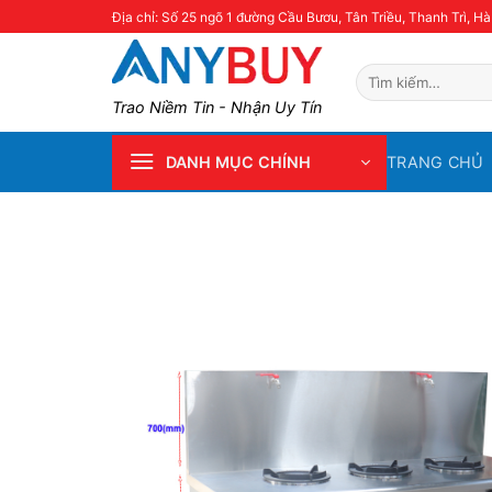
Skip
Địa chỉ: Số 25 ngõ 1 đường Cầu Bươu, Tân Triều, Thanh Trì, Hà
to
content
Tìm
kiếm:
Trao Niềm Tin - Nhận Uy Tín
TRANG CHỦ
DANH MỤC CHÍNH