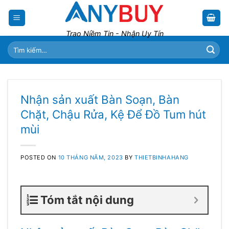
Skip
to
content
Trao Niềm Tin - Nhận Uy Tín
Tìm
kiếm:
Nhận sản xuất Bàn Soạn, Bàn
Chặt, Chậu Rửa, Kệ Để Đồ Tum hút
mùi
POSTED ON
10 THÁNG NĂM, 2023
BY
THIETBINHAHANG
Tóm tắt nội dung