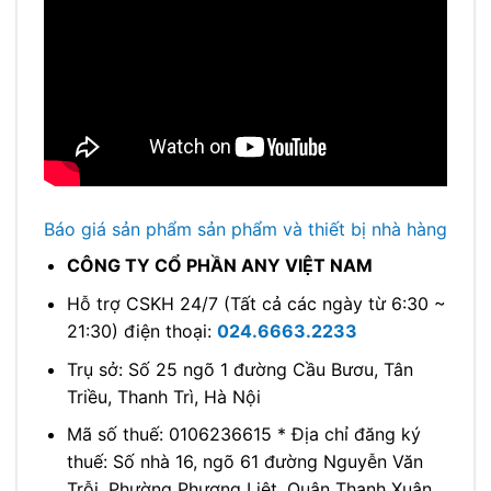
Báo giá sản phẩm sản phẩm và thiết bị nhà hàng
CÔNG TY CỔ PHẦN ANY VIỆT NAM
Hỗ trợ CSKH 24/7 (Tất cả các ngày từ 6:30 ~
21:30) điện thoại:
024.6663.2233
Trụ sở: Số 25 ngõ 1 đường Cầu Bươu, Tân
Triều, Thanh Trì, Hà Nội
Mã số thuế: 0106236615 * Địa chỉ đăng ký
thuế: Số nhà 16, ngõ 61 đường Nguyễn Văn
Trỗi, Phường Phương Liệt, Quận Thanh Xuân,