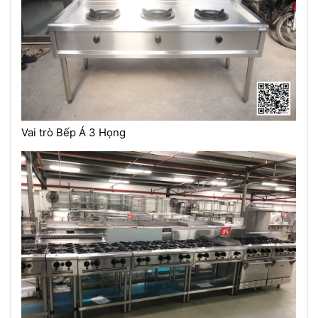
Vai trò Bếp Á 3 Họng