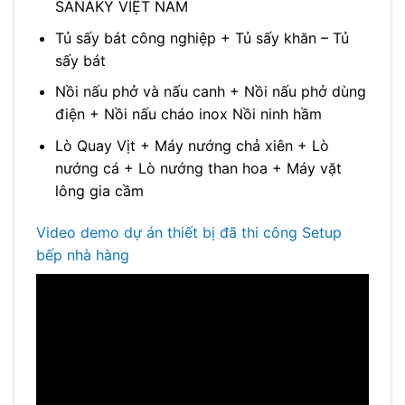
SANAKY VIỆT NAM
Tủ sấy bát công nghiệp + Tủ sấy khăn – Tủ
sấy bát
Nồi nấu phở và nấu canh + Nồi nấu phở dùng
điện + Nồi nấu cháo inox Nồi ninh hầm
Lò Quay Vịt + Máy nướng chả xiên + Lò
nướng cá + Lò nướng than hoa + Máy vặt
lông gia cầm
Video demo dự án thiết bị đã thi công Setup
bếp nhà hàng