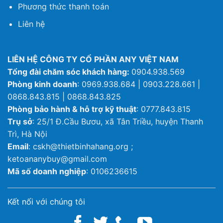
Phương thức thanh toán
Liên hệ
LIÊN HỆ CÔNG TY CỔ PHẦN ANY VIỆT NAM
Tổng đài chăm sóc khách hàng:
0904.938.569
Phòng kinh doanh
: 0969.938.684 | 0903.228.661 |
0868.843.815 | 0868.843.825
Phòng bảo hành & hỗ trợ kỹ thuật
: 0777.843.815
Trụ sở
: 25/1 Đ.Cầu Bươu, xã Tân Triều, huyện Thanh
Trì, Hà Nội
Email
: cskh@thietbinhahang.org ;
ketoananybuy@gmail.com
Mã số doanh nghiệp
: 0106236615
Kết nối với chúng tôi