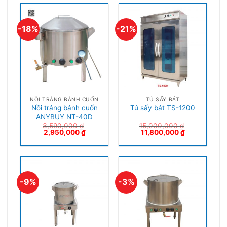
-18%
-21%
NỒI TRÁNG BÁNH CUỐN
TỦ SẤY BÁT
Nồi tráng bánh cuốn
Tủ sấy bát TS-1200
ANYBUY NT-40D
3,590,000
₫
15,000,000
₫
2,950,000
₫
11,800,000
₫
-9%
-3%