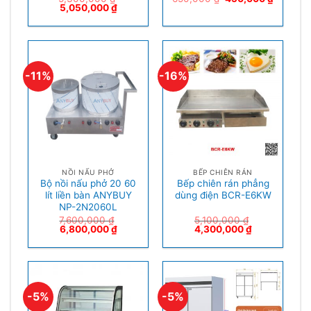
5,050,000
₫
-11%
-16%
NỒI NẤU PHỞ
BẾP CHIÊN RÁN
Bộ nồi nấu phở 20 60
Bếp chiên rán phẳng
lít liền bàn ANYBUY
dùng điện BCR-E6KW
NP-2N2060L
7,600,000
₫
5,100,000
₫
6,800,000
₫
4,300,000
₫
-5%
-5%