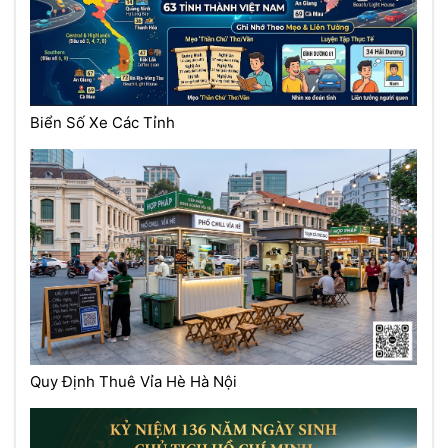
Biển Số Xe Các Tỉnh
Quy Định Thuê Vỉa Hè Hà Nội