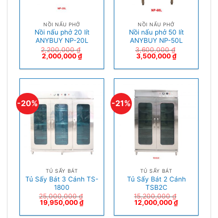
NỒI NẤU PHỞ
NỒI NẤU PHỞ
Nồi nấu phở 20 lít
Nồi nấu phở 50 lít
ANYBUY NP-20L
ANYBUY NP-50L
2,200,000
₫
3,600,000
₫
2,000,000
₫
3,500,000
₫
-20%
-21%
TỦ SẤY BÁT
TỦ SẤY BÁT
Tủ Sấy Bát 3 Cánh TS-
Tủ Sấy Bát 2 Cánh
1800
TSB2C
25,000,000
₫
15,200,000
₫
19,950,000
₫
12,000,000
₫