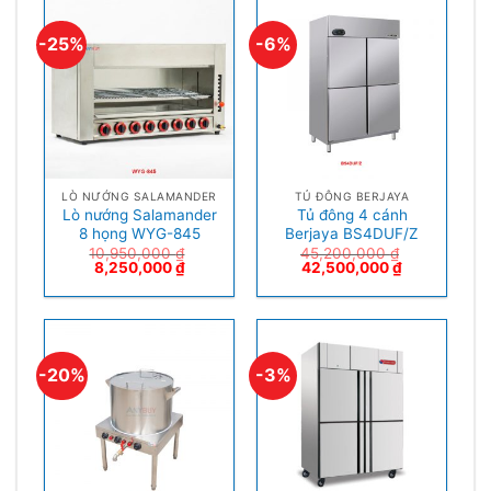
-25%
-6%
LÒ NƯỚNG SALAMANDER
TỦ ĐÔNG BERJAYA
Lò nướng Salamander
Tủ đông 4 cánh
8 họng WYG-845
Berjaya BS4DUF/Z
10,950,000
₫
45,200,000
₫
8,250,000
₫
42,500,000
₫
-20%
-3%