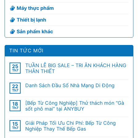
Máy thực phẩm
Thiết bị lạnh
Sản phẩm khác
TIN TỨC MỚI
TUẦN LỄ BIG SALE – TRI ÂN KHÁCH HÀNG
25
Th7
THÂN THIẾT
Danh Sách Đầu Số Nhà Mạng Di Động
22
Th7
[Bếp Từ Công Nghiệp] Thử thách món “Gà
18
Th7
sốt phô mai” tại ANYBUY
Giải Pháp Tối Ưu Chi Phí: Bếp Từ Công
15
Th7
Nghiệp Thay Thế Bếp Gas