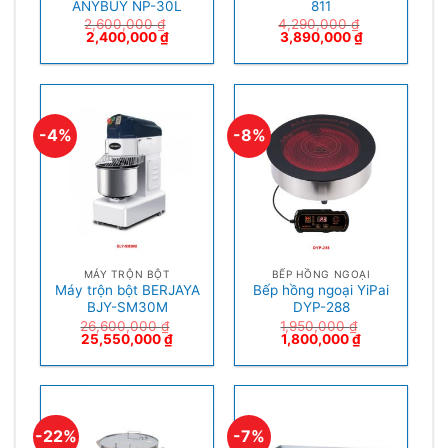
ANYBUY NP-30L
811
2,600,000
₫
4,290,000
₫
2,400,000
₫
3,890,000
₫
-4%
-8%
MÁY TRỘN BỘT
BẾP HỒNG NGOẠI
Máy trộn bột BERJAYA
Bếp hồng ngoại YiPai
BJY-SM30M
DYP-288
26,600,000
₫
1,950,000
₫
25,550,000
₫
1,800,000
₫
-22%
-7%