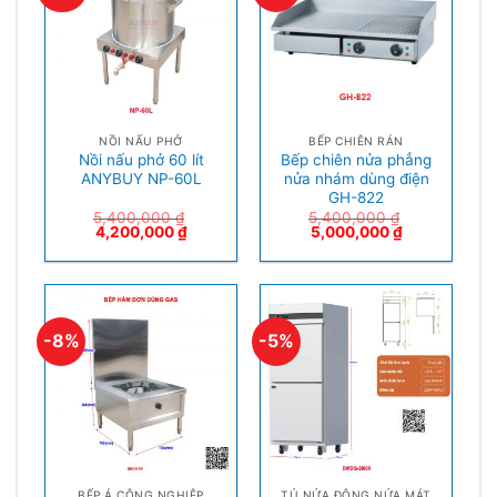
NỒI NẤU PHỞ
BẾP CHIÊN RÁN
Nồi nấu phở 60 lít
Bếp chiên nửa phẳng
ANYBUY NP-60L
nửa nhám dùng điện
GH-822
5,400,000
₫
5,400,000
₫
4,200,000
₫
5,000,000
₫
-8%
-5%
BẾP Á CÔNG NGHIỆP
TỦ NỬA ĐÔNG NỬA MÁT