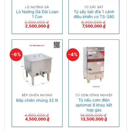
LÒ NƯỚNG GÀ
TỦ SẤY BÁT
Lò Nướng Gà Đài Loan
Tủ sấy bát đĩa 1 cánh
1 Con
điều khiển cơ TS-380
3,500,000
₫
8,300,000
₫
2,500,000
₫
7,500,000
₫
-6%
-4%
BẾP CHIÊN NHÚNG
TỦ CƠM CÔNG NGHIỆP
Tủ nấu cơm điện
Bếp chiên nhúng 32 lít
aptomat 8 khay kết
hợp gas
4,800,000
₫
14,000,000
₫
4,500,000
₫
13,500,000
₫