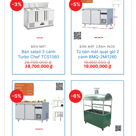
-3%
-5%
BÀN MÁT
BÀN MÁT CÁNH INOX
Bàn salad 3 cánh
Tủ bàn mát quạt gió 2
Turbo Chef TCS1360
cánh BMQ-2MI1260
29,700,000
₫
19,950,000
₫
28,700,000
₫
19,000,000
₫
-5%
-6%