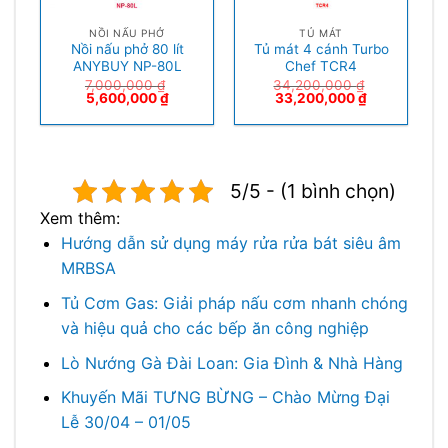
NỒI NẤU PHỞ
TỦ MÁT
Nồi nấu phở 80 lít
Tủ mát 4 cánh Turbo
ANYBUY NP-80L
Chef TCR4
7,000,000
₫
34,200,000
₫
5,600,000
₫
33,200,000
₫
5/5 - (1 bình chọn)
Xem thêm:
Hướng dẫn sử dụng máy rửa rửa bát siêu âm
MRBSA
Tủ Cơm Gas: Giải pháp nấu cơm nhanh chóng
và hiệu quả cho các bếp ăn công nghiệp
Lò Nướng Gà Đài Loan: Gia Đình & Nhà Hàng
Khuyến Mãi TƯNG BỪNG – Chào Mừng Đại
Lễ 30/04 – 01/05