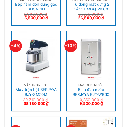
Bếp hầm đơn dùng gas
Tủ đông mát đứng 2
BHCN-1H
cánh DMDQ-2I600
6,000,000
₫
27,850,000
₫
5,500,000
₫
26,500,000
₫
-4%
-13%
MÁY TRỘN BỘT
MÁY ĐUN NƯỚC
Máy trộn bột BERJAYA
Bình đun nước
BJY-SM50M
BERJAYA BJY-WB60
39,710,000
₫
10,860,000
₫
38,180,000
₫
9,500,000
₫