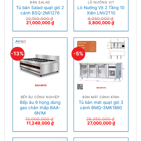
BÀN SALAD
LÒ NƯỚNG VỊT
Tủ bàn Salad quạt gió 2
Lò Nướng Vịt 2 Tầng 10
cánh BSQ-2MI1276
Xiên LNV2T10
22,100,000
₫
4,050,000
₫
21,000,000
₫
3,800,000
₫
-13%
-5%
BẾP ÂU CÔNG NGHIỆP
BÀN MÁT CÁNH KÍNH
Bếp âu 6 họng dùng
Tủ bàn mát quạt gió 3
gas chân thấp BAA-
cánh BMQ-3MK1860
6N1M
13,000,000
₫
28,350,000
₫
11,249,000
₫
27,000,000
₫