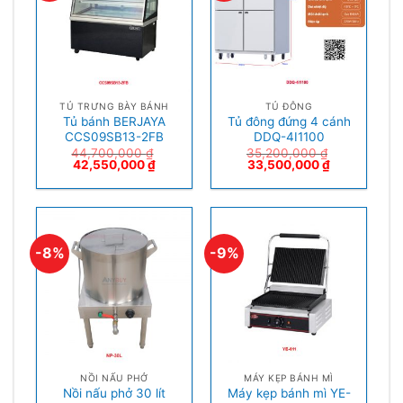
TỦ TRƯNG BÀY BÁNH
TỦ ĐÔNG
Tủ bánh BERJAYA
Tủ đông đứng 4 cánh
CCS09SB13-2FB
DDQ-4I1100
44,700,000
₫
35,200,000
₫
42,550,000
₫
33,500,000
₫
-8%
-9%
NỒI NẤU PHỞ
MÁY KẸP BÁNH MÌ
Nồi nấu phở 30 lít
Máy kẹp bánh mì YE-