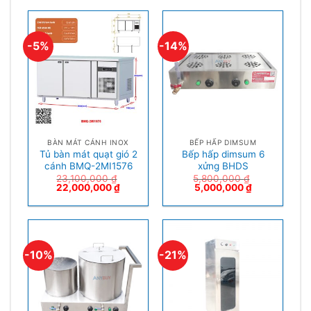
-5%
-14%
BÀN MÁT CÁNH INOX
BẾP HẤP DIMSUM
Tủ bàn mát quạt gió 2
Bếp hấp dimsum 6
cánh BMQ-2MI1576
xửng BHDS
23,100,000
₫
5,800,000
₫
22,000,000
₫
5,000,000
₫
-10%
-21%