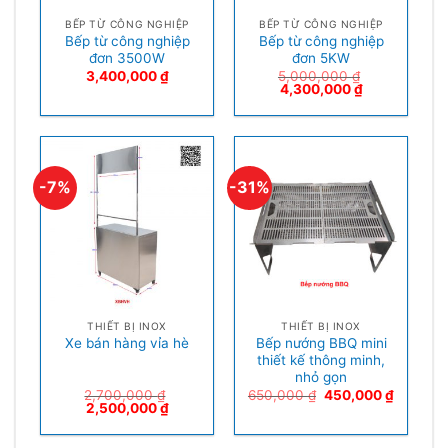
BẾP TỪ CÔNG NGHIỆP
BẾP TỪ CÔNG NGHIỆP
Bếp từ công nghiệp
Bếp từ công nghiệp
đơn 3500W
đơn 5KW
3,400,000
₫
5,000,000
₫
4,300,000
₫
-7%
-31%
THIẾT BỊ INOX
THIẾT BỊ INOX
Bếp nướng BBQ mini
Xe bán hàng vỉa hè
thiết kế thông minh,
nhỏ gọn
2,700,000
₫
650,000
₫
450,000
₫
2,500,000
₫