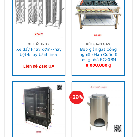
XE ĐẨY INOX
BẾP GIÀN GAS
Xe đẩy khay cơm-khay
Bếp giàn gas công
bột-khay bánh inox
nghiệp Hàn Quốc 6
họng nhỏ BG-06N
8,000,000
₫
Liên hệ Zalo OA
-29%