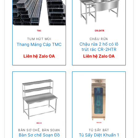
TUM HÚT MÙI
CHẬU RỬA
Chậu rửa 2 hố có lỗ
Thang Máng Cáp TMC
trút rác CR-2HTR
Liên hệ Zalo OA
Liên hệ Zalo OA
BÀN SƠ CHẾ, BÀN SOẠN
TỦ SẤY BÁT
Bàn Sơ chế Soạn Đồ
Tủ Sấy Diệt Khuẩn 1