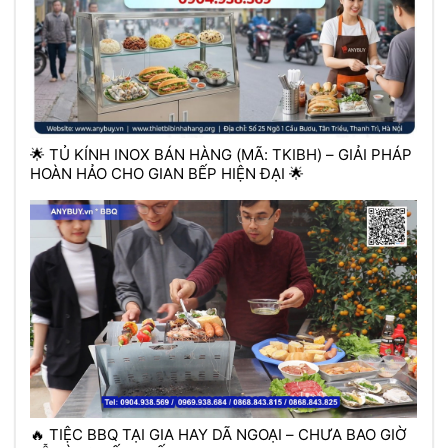
🌟 TỦ KÍNH INOX BÁN HÀNG (MÃ: TKIBH) – GIẢI PHÁP
HOÀN HẢO CHO GIAN BẾP HIỆN ĐẠI 🌟
🔥 TIỆC BBQ TẠI GIA HAY DÃ NGOẠI – CHƯA BAO GIỜ