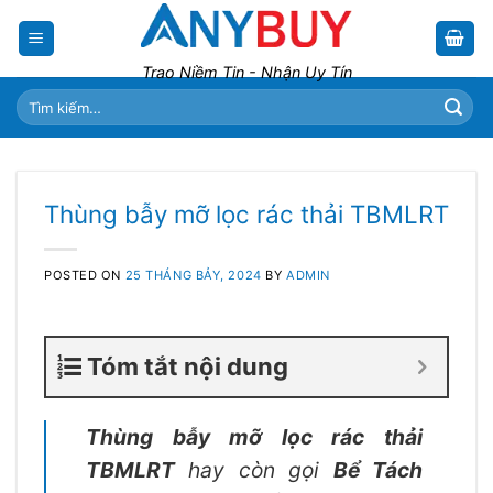
Skip
to
content
Trao Niềm Tin - Nhận Uy Tín
Tìm
kiếm:
Thùng bẫy mỡ lọc rác thải TBMLRT
POSTED ON
25 THÁNG BẢY, 2024
BY
ADMIN
Tóm tắt nội dung
Thùng bẫy mỡ lọc rác thải
TBMLRT
hay còn gọi
Bể Tách