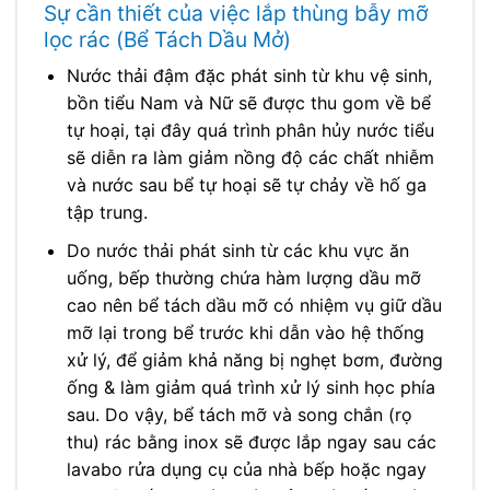
Sự cần thiết của việc lắp thùng bẫy mỡ
lọc rác (Bể Tách Dầu Mở)
Nước thải đậm đặc phát sinh từ khu vệ sinh,
bồn tiểu Nam và Nữ sẽ được thu gom về bể
tự hoại, tại đây quá trình phân hủy nước tiểu
sẽ diễn ra làm giảm nồng độ các chất nhiễm
và nước sau bể tự hoại sẽ tự chảy về hố ga
tập trung.
Do nước thải phát sinh từ các khu vực ăn
uống, bếp thường chứa hàm lượng dầu mỡ
cao nên bể tách dầu mỡ có nhiệm vụ giữ dầu
mỡ lại trong bể trước khi dẫn vào hệ thống
xử lý, để giảm khả năng bị nghẹt bơm, đường
ống & làm giảm quá trình xử lý sinh học phía
sau. Do vậy, bể tách mỡ và song chắn (rọ
thu) rác bằng inox sẽ được lắp ngay sau các
lavabo rửa dụng cụ của nhà bếp hoặc ngay