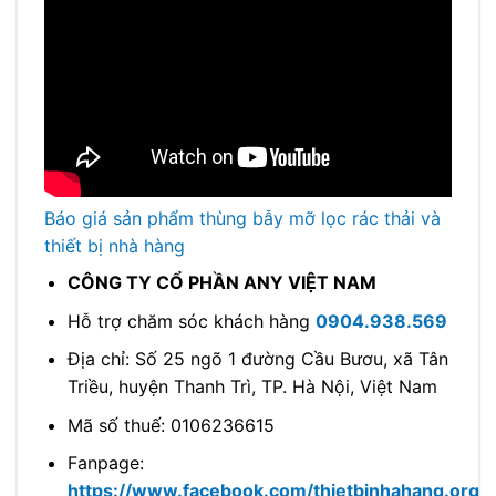
Báo giá sản phẩm thùng bẫy mỡ lọc rác thải và
thiết bị nhà hàng
CÔNG TY CỔ PHẦN ANY VIỆT NAM
Hỗ trợ chăm sóc khách hàng
0904.938.569
Địa chỉ: Số 25 ngõ 1 đường Cầu Bươu, xã Tân
Triều, huyện Thanh Trì, TP. Hà Nội, Việt Nam
Mã số thuế: 0106236615
Fanpage:
https://www.facebook.com/
thietbinhahang.org