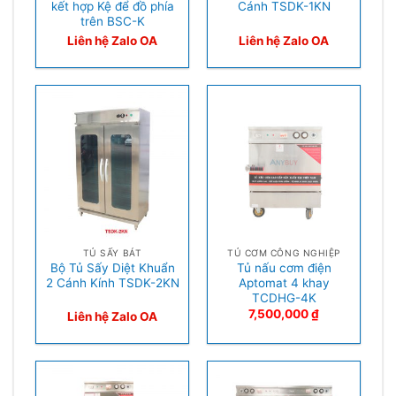
kết hợp Kệ để đồ phía
Cánh TSDK-1KN
trên BSC-K
Liên hệ Zalo OA
Liên hệ Zalo OA
TỦ SẤY BÁT
TỦ CƠM CÔNG NGHIỆP
Bộ Tủ Sấy Diệt Khuẩn
Tủ nấu cơm điện
2 Cánh Kính TSDK-2KN
Aptomat 4 khay
TCDHG-4K
7,500,000
₫
Liên hệ Zalo OA