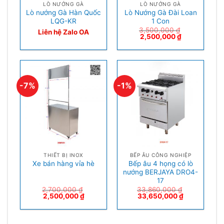
LÒ NƯỚNG GÀ
LÒ NƯỚNG GÀ
Lò nướng Gà Hàn Quốc
Lò Nướng Gà Đài Loan
LQG-KR
1 Con
3,500,000
₫
Liên hệ Zalo OA
2,500,000
₫
-7%
-1%
THIẾT BỊ INOX
BẾP ÂU CÔNG NGHIỆP
Bếp âu 4 họng có lò
Xe bán hàng vỉa hè
nướng BERJAYA DRO4-
17
2,700,000
₫
33,860,000
₫
2,500,000
₫
33,650,000
₫