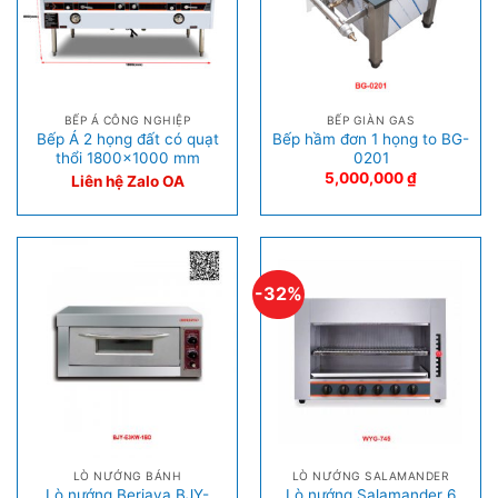
BẾP Á CÔNG NGHIỆP
BẾP GIÀN GAS
Bếp Á 2 họng đất có quạt
Bếp hầm đơn 1 họng to BG-
thổi 1800×1000 mm
0201
5,000,000
₫
Liên hệ Zalo OA
-32%
LÒ NƯỚNG BÁNH
LÒ NƯỚNG SALAMANDER
Lò nướng Berjaya BJY-
Lò nướng Salamander 6