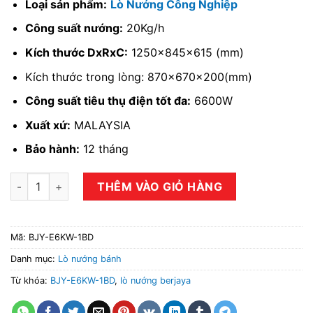
Loại sản phẩm:
Lò Nướng Công Nghiệp
Công suất nướng:
20Kg/h
Kích thước DxRxC:
1250x845x615 (mm)
Kích thước trong lòng: 870x670x200(mm)
Công suất tiêu thụ điện tốt đa:
6600W
Xuất xứ:
MALAYSIA
Bảo hành:
12 tháng
Lò nướng BERJAYA BJY-E6KW-1BD số lượng
THÊM VÀO GIỎ HÀNG
Mã:
BJY-E6KW-1BD
Danh mục:
Lò nướng bánh
Từ khóa:
BJY-E6KW-1BD
,
lò nướng berjaya