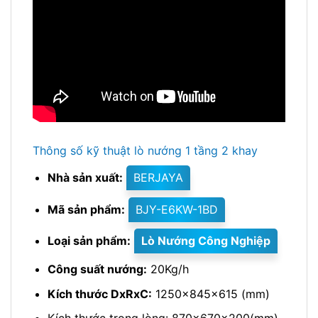
Thông số kỹ thuật lò nướng 1 tầng 2 khay
Nhà sản xuất:
BERJAYA
Mã sản phẩm:
BJY-E6KW-1BD
Loại sản phẩm:
Lò Nướng Công Nghiệp
Công suất nướng:
20Kg/h
Kích thước DxRxC:
1250x845x615 (mm)