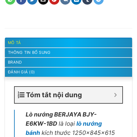
MÔ TẢ
THÔNG TIN BỔ SUNG
BRAND
ĐÁNH GIÁ (0)
Tóm tắt nội dung
Lò nướng BERJAYA BJY-
E6KW-1BD
là loại
lò nướng
bánh
kích thước 1250x845x615