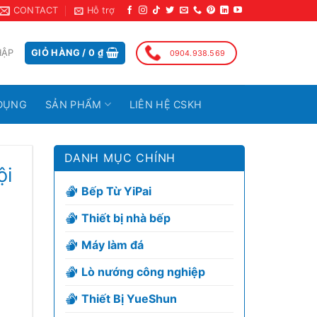
CONTACT
Hỗ trợ
HẬP
GIỎ HÀNG /
0
₫
0904.938.569
DỤNG
SẢN PHẨM
LIÊN HỆ CSKH
DANH MỤC CHÍNH
ội
Bếp Từ YiPai
Thiết bị nhà bếp
Máy làm đá
Lò nướng công nghiệp
Thiết Bị YueShun