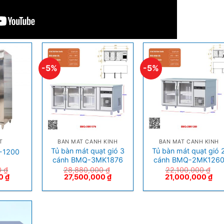
-5%
-5%
+
+
T
BÀN MÁT CÁNH KÍNH
BÀN MÁT CÁNH KÍNH
Tủ bàn mát quạt gió 3
Tủ bàn mát quạt gió 
S-1200
cánh BMQ-3MK1876
cánh BMQ-2MK126
0
₫
28,880,000
₫
22,100,000
₫
00
₫
27,500,000
₫
21,000,000
₫