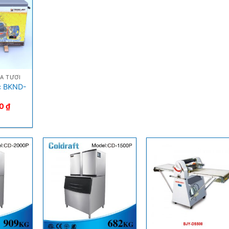
A TƯƠI
c BKND-
00
₫
+
+