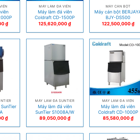
VIÊN
MÁY LÀM ĐÁ VIÊN
MÁY CÁN BỘT
viên
Máy làm đá viên
Máy cán bột BERJAY
2000P
Coldraft CD-1500P
BJY-DS500
00
₫
125,620,000
₫
122,500,000
₫
+
+
UNTIER
MÁY LÀM ĐÁ SUNTIER
MÁY LÀM ĐÁ VIÊN
 SunTier
Máy làm đá viên
Máy làm đá viên
FA
SunTier S1008A/W
Coldraft CD-1000P
00
₫
89,050,000
₫
85,580,000
₫