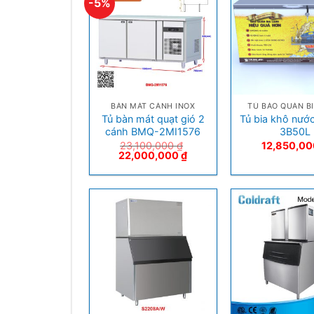
-5%
+
+
BÀN MÁT CÁNH INOX
TỦ BẢO QUẢN BI
Tủ bàn mát quạt gió 2
Tủ bia khô nướ
cánh BMQ-2MI1576
3B50L
23,100,000
₫
12,850,0
22,000,000
₫
+
+