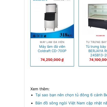
+
+
MÁY LÀM ĐÁ VIÊN
TỦ TRƯNG BÀY
Máy làm đá viên
Tủ trưng bày
Coldraft CD-700P
BERJAYA R
24SB13-2
74,250,000
₫
74,100,0
Xem thêm:
Tại sao bạn nên chọn tủ đông 6 cánh B
Bản đồ sông ngòi Việt Nam cập nhật 