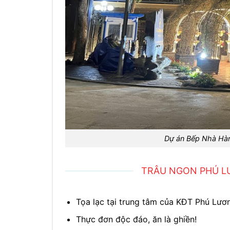
Dự án Bếp Nhà Hà
TRÂU NGON PHÚ L
Tọa lạc tại trung tâm của KĐT Phú Lươ
Thực đơn độc đáo, ăn là ghiền!