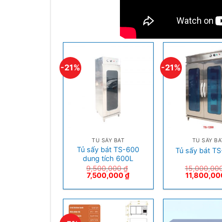
-21%
-21%
+
+
TỦ SẤY BÁT
TỦ SẤY BÁ
Tủ sấy bát TS-600
Tủ sấy bát T
dung tích 600L
9,500,000
₫
15,000,00
7,500,000
₫
11,800,0