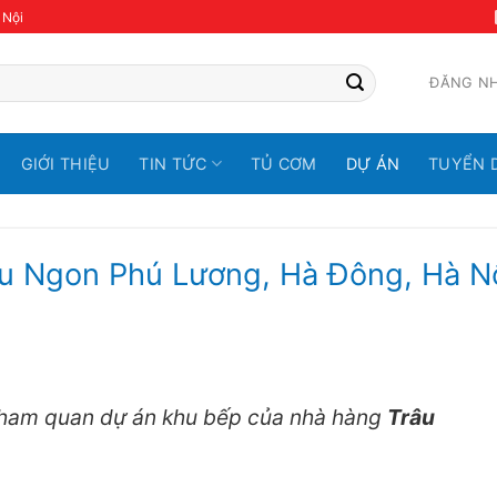
 Nội
ĐĂNG N
GIỚI THIỆU
TIN TỨC
TỦ CƠM
DỰ ÁN
TUYỂN 
u Ngon Phú Lương, Hà Đông, Hà N
ham quan dự án khu bếp của nhà hàng
Trâu