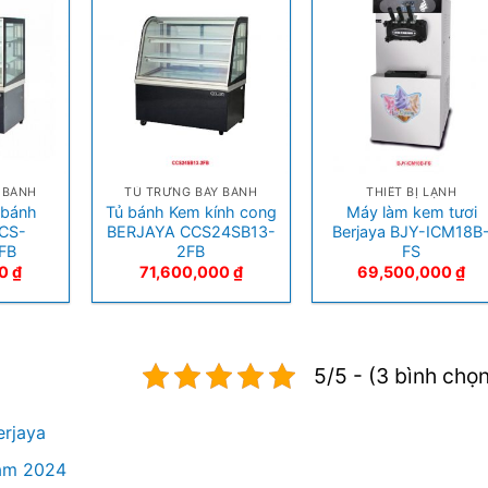
+
+
 BÁNH
TỦ TRƯNG BÀY BÁNH
THIẾT BỊ LẠNH
 bánh
Tủ bánh Kem kính cong
Máy làm kem tươi
CS-
BERJAYA CCS24SB13-
Berjaya BJY-ICM18B
FB
2FB
FS
00
₫
71,600,000
₫
69,500,000
₫
5/5 - (3 bình chọ
erjaya
năm 2024