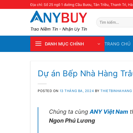
Skip
Địa chỉ: Số 25 ngõ 1 đường Cầu Bươu, Tân Triều, Thanh Trì, Hà
to
content
Tìm
kiếm:
Trao Niềm Tin - Nhận Uy Tín
TRANG CHỦ
DANH MỤC CHÍNH
Dự án Bếp Nhà Hàng Trâ
POSTED ON
13 THÁNG BA, 2024
BY
THIETBINHAHANG
Chúng ta cùng
ANY Việt Nam
t
Ngon Phú Lương