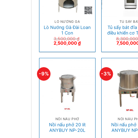
+
+
LÒ NƯỚNG GÀ
TỦ SẤY BÁ
Lò Nướng Gà Đài Loan
Tủ sấy bát đĩa
1 Con
điều khiển cơ
3,500,000
₫
8,300,00
2,500,000
₫
7,500,00
-9%
-3%
+
+
NỒI NẤU PHỞ
NỒI NẤU P
Nồi nấu phở 20 lít
Nồi nấu phở 5
ANYBUY NP-20L
ANYBUY NP