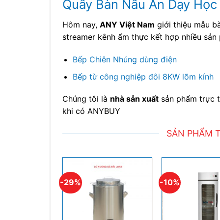
Quầy Bàn Nấu Ăn Dạy Học
Hôm nay,
ANY Việt Nam
giới thiệu mẫu b
streamer kênh ẩm thực kết hợp nhiều sả
Bếp Chiên Nhúng dùng điện
Bếp từ công nghiệp đôi 8KW lõm kính
Chúng tôi là
nhà sản xuất
sản phẩm trực t
khi có ANYBUY
SẢN PHẨM T
-29%
-10%