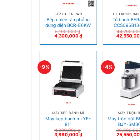
+
+
BẾP CHIÊN RÁN
TỦ TRƯNG BÀY
Bếp chiên rán phẳng
Tủ bánh BE
dùng điện BCR-E6KW
CCS09SB13
5,100,000
₫
44,700,00
4,300,000
₫
42,550,0
-9%
-4%
+
+
MÁY KẸP BÁNH MÌ
MÁY TRỘN 
Máy kẹp bánh mì YE-
Máy trộn bột 
811
BJY-SM3
4,290,000
₫
26,600,00
3,890,000
₫
25,550,0