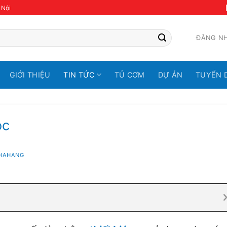
 Nội
ĐĂNG N
GIỚI THIỆU
TIN TỨC
TỦ CƠM
DỰ ÁN
TUYỂN 
ọc
NHAHANG