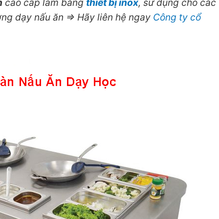
n
cao cấp làm bằng
thiết bị inox
, sử dụng cho các
ường dạy nấu ăn => Hãy liên hệ ngay
Công ty cổ