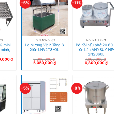
-5%
-11%
+
+
NOX
LÒ NƯỚNG VỊT
NỒI NẤU PHỞ
Q mini
Lò Nướng Vịt 2 Tầng 8
Bộ nồi nấu phở 20 60 l
 minh,
Xiên LNV2T8-QL
liền bàn ANYBUY NP
n
2N2060L
0,000
₫
5,300,000
₫
7,600,000
₫
5,050,000
₫
6,800,000
₫
-5%
-8%