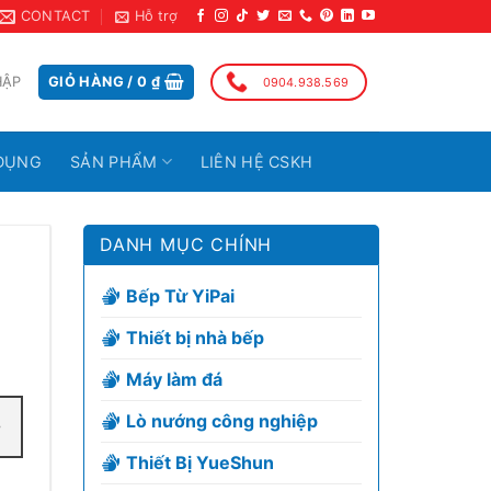
CONTACT
Hỗ trợ
HẬP
GIỎ HÀNG /
0
₫
0904.938.569
DỤNG
SẢN PHẨM
LIÊN HỆ CSKH
DANH MỤC CHÍNH
Bếp Từ YiPai
Thiết bị nhà bếp
Máy làm đá
Lò nướng công nghiệp
Thiết Bị YueShun