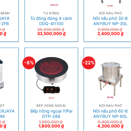
+
+
 BÁNH
TỦ ĐÔNG
NỒI NẤU PHỞ
RJAYA
Tủ đông đứng 4 cánh
Nồi nấu phở 30 lít
-2FB
DDQ-4I1100
ANYBUY NP-30L
0
₫
35,200,000
₫
2,600,000
₫
00
₫
33,500,000
₫
2,400,000
₫
-8%
-22%
+
+
BỘT
BẾP HỒNG NGOẠI
NỒI NẤU PHỞ
BERJAYA
Bếp hồng ngoại YiPai
Nồi nấu phở 60 lít
0M
DYP-288
ANYBUY NP-60L
0
₫
1,950,000
₫
5,400,000
₫
00
₫
1,800,000
₫
4,200,000
₫