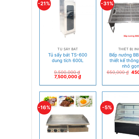
-21%
-31%
+
+
TỦ SẤY BÁT
THIẾT BỊ I
Tủ sấy bát TS-600
Bếp nướng BB
dung tích 600L
thiết kế thông
nhỏ gọ
9,500,000
₫
650,000
₫
45
7,500,000
₫
-16%
-5%