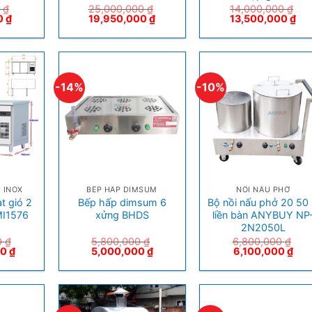
0
₫
25,000,000
₫
14,000,000
₫
0
₫
19,950,000
₫
13,500,000
₫
-14%
-10%
+
+
 INOX
BẾP HẤP DIMSUM
NỒI NẤU PHỞ
t gió 2
Bếp hấp dimsum 6
Bộ nồi nấu phở 20 50 l
I1576
xửng BHDS
liền bàn ANYBUY NP
2N2050L
0
₫
5,800,000
₫
6,800,000
₫
00
₫
5,000,000
₫
6,100,000
₫