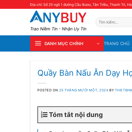
Skip
Địa chỉ: Số 25 ngõ 1 đường Cầu Bươu, Tân Triều, Thanh Trì, Hà
to
content
Tìm
kiếm:
Trao Niềm Tin - Nhận Uy Tín
TRANG CHỦ
DANH MỤC CHÍNH
Quầy Bàn Nấu Ăn Dạy H
POSTED ON
25 THÁNG MƯỜI MỘT, 2024
BY
THIETBI
Tóm tắt nội dung