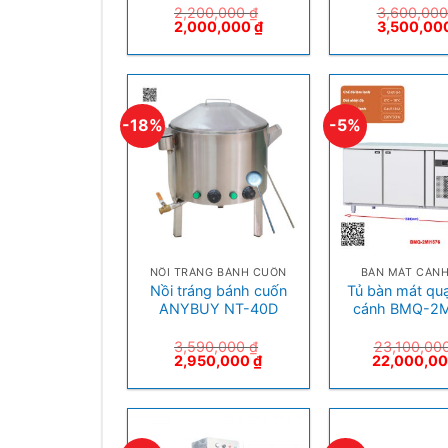
2,200,000
₫
3,600,00
2,000,000
₫
3,500,00
-18%
-5%
+
+
NỒI TRÁNG BÁNH CUỐN
BÀN MÁT CÁNH
Nồi tráng bánh cuốn
Tủ bàn mát quạ
ANYBUY NT-40D
cánh BMQ-2M
3,590,000
₫
23,100,00
2,950,000
₫
22,000,0