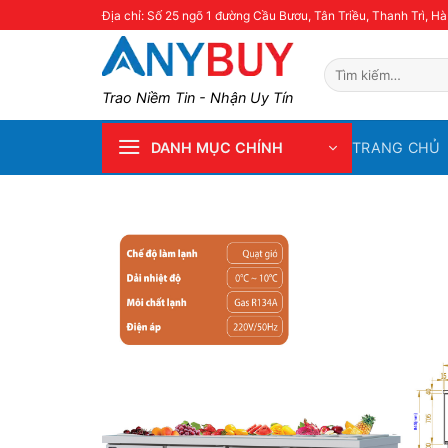
Skip
Địa chỉ: Số 25 ngõ 1 đường Cầu Bươu, Tân Triều, Thanh Trì, Hà
to
content
Tìm
kiếm:
Trao Niềm Tin - Nhận Uy Tín
TRANG CHỦ
DANH MỤC CHÍNH