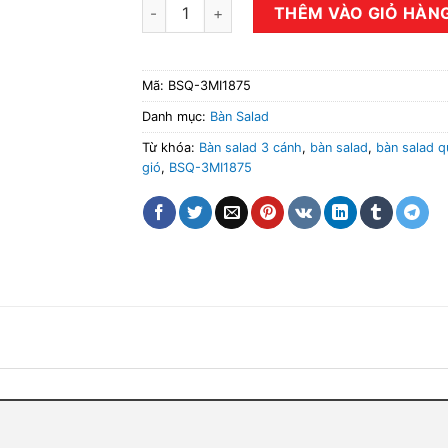
Tủ bàn Salad quạt gió 3 cánh BSQ-3MI1875 
THÊM VÀO GIỎ HÀN
Mã:
BSQ-3MI1875
Danh mục:
Bàn Salad
Từ khóa:
Bàn salad 3 cánh
,
bàn salad
,
bàn salad q
gió
,
BSQ-3MI1875