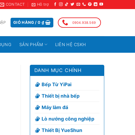
CONTACT
Hỗ trợ
HẬP
GIỎ HÀNG /
0
₫
0904.938.569
DỤNG
SẢN PHẨM
LIÊN HỆ CSKH
DANH MỤC CHÍNH
Bếp Từ YiPai
Thiết bị nhà bếp
Máy làm đá
Lò nướng công nghiệp
Thiết Bị YueShun