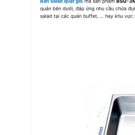
Bàn salad quạt gió
mã sản phẩm
BSQ-3M
quản bên dưới, đáp ứng nhu cầu chứa đựng
salad tại các quán buffet, … hay khu vực