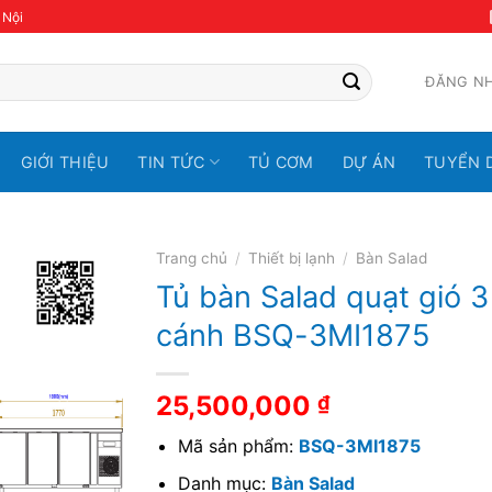
 Nội
ĐĂNG N
GIỚI THIỆU
TIN TỨC
TỦ CƠM
DỰ ÁN
TUYỂN 
Trang chủ
/
Thiết bị lạnh
/
Bàn Salad
Tủ bàn Salad quạt gió 3
cánh BSQ-3MI1875
25,500,000
₫
Mã sản phẩm:
BSQ-3MI1875
Danh mục:
Bàn Salad