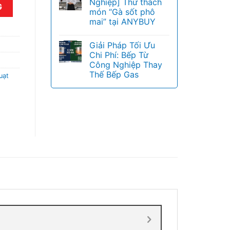
Nghiệp] Thử thách
số lượng
G
món “Gà sốt phô
mai” tại ANYBUY
Giải Pháp Tối Ưu
Chi Phí: Bếp Từ
Công Nghiệp Thay
Thế Bếp Gas
uạt