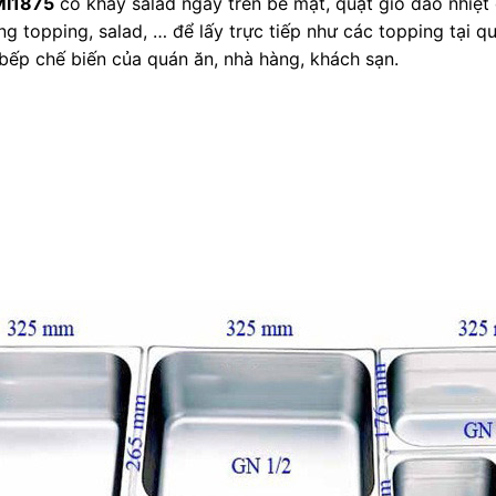
I1875
có khay salad ngay trên bề mặt, quạt gió đảo nhiệt
 topping, salad, … để lấy trực tiếp như các topping tại qu
 bếp chế biến của quán ăn, nhà hàng, khách sạn.