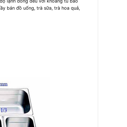
 độ lạnh đồng đều với khoang tủ bảo
ầy bán đồ uống, trà sữa, trà hoa quả,