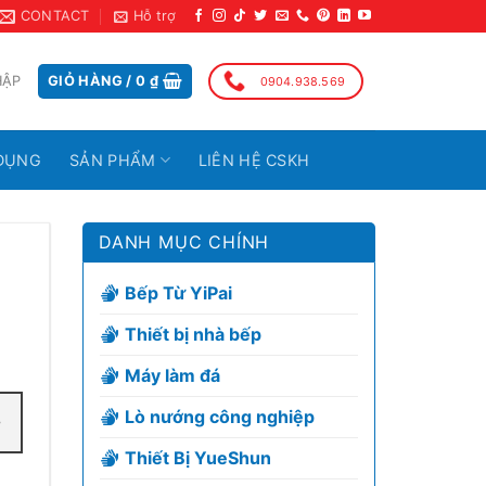
CONTACT
Hỗ trợ
HẬP
GIỎ HÀNG /
0
₫
0904.938.569
DỤNG
SẢN PHẨM
LIÊN HỆ CSKH
DANH MỤC CHÍNH
Bếp Từ YiPai
Thiết bị nhà bếp
Máy làm đá
Lò nướng công nghiệp
Thiết Bị YueShun