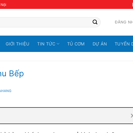
 Nội
ĐĂNG N
GIỚI THIỆU
TIN TỨC
TỦ CƠM
DỰ ÁN
TUYỂN 
Khu Bếp
HAHANG