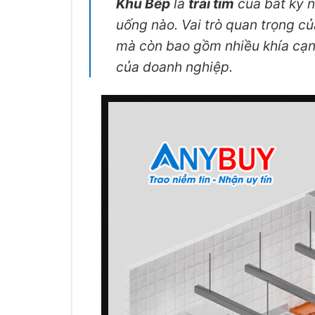
Khu Bếp
là
trái tim
của bất kỳ n
uống nào. Vai trò quan trọng c
mà còn bao gồm nhiều khía cạn
của doanh nghiệp.