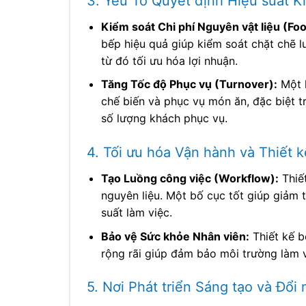
3. Yếu Tố Quyết định Hiệu suất K
Kiểm soát Chi phí Nguyên vật liệu (Fo
bếp hiệu quả giúp kiểm soát chặt chẽ lư
từ đó tối ưu hóa lợi nhuận.
Tăng Tốc độ Phục vụ (Turnover):
Một k
chế biến và phục vụ món ăn, đặc biệt t
số lượng khách phục vụ.
4. Tối ưu hóa Vận hành và Thiết k
Tạo Luồng công việc (Workflow):
Thiết
nguyên liệu. Một bố cục tốt giúp giảm 
suất làm việc.
Bảo vệ Sức khỏe Nhân viên:
Thiết kế b
rộng rãi giúp đảm bảo môi trường làm vi
5. Nơi Phát triển Sáng tạo và Đổi 