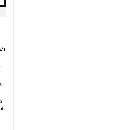
bắt
ề
,
ào
nh