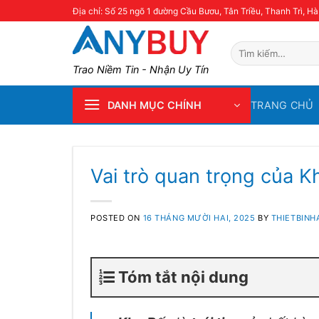
Skip
Địa chỉ: Số 25 ngõ 1 đường Cầu Bươu, Tân Triều, Thanh Trì, Hà
to
content
Tìm
kiếm:
Trao Niềm Tin - Nhận Uy Tín
TRANG CHỦ
DANH MỤC CHÍNH
Vai trò quan trọng của 
POSTED ON
16 THÁNG MƯỜI HAI, 2025
BY
THIETBIN
Tóm tắt nội dung