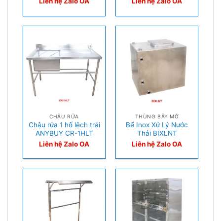
Liên hệ Zalo OA
Liên hệ Zalo OA
CHẬU RỬA
THÙNG BẪY MỠ
Chậu rửa 1 hố lệch trái
Bể Inox Xử Lý Nước
ANYBUY CR-1HLT
Thải BIXLNT
Liên hệ Zalo OA
Liên hệ Zalo OA