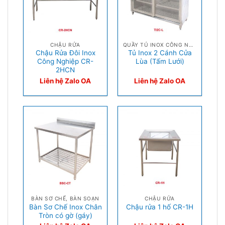
CHẬU RỬA
QUẦY TỦ INOX CÔNG NGHIỆP
Chậu Rửa Đôi Inox
Tủ Inox 2 Cánh Cửa
Công Nghiệp CR-
Lùa (Tấm Lưới)
2HCN
Liên hệ Zalo OA
Liên hệ Zalo OA
BÀN SƠ CHẾ, BÀN SOẠN
CHẬU RỬA
Bàn Sơ Chế Inox Chân
Chậu rửa 1 hố CR-1H
Tròn có gờ (gáy)