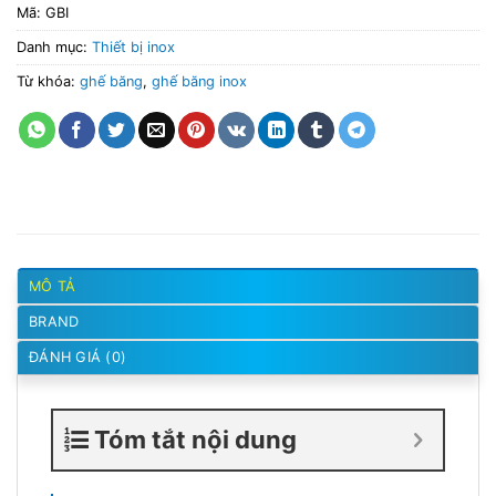
Mã:
GBI
Danh mục:
Thiết bị inox
Từ khóa:
ghế băng
,
ghế băng inox
MÔ TẢ
BRAND
ĐÁNH GIÁ (0)
Tóm tắt nội dung