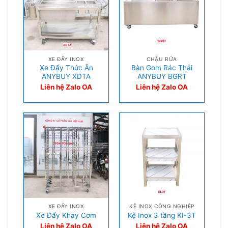
XE ĐẨY INOX
CHẬU RỬA
Xe Đẩy Thức Ăn
Bàn Gom Rác Thải
ANYBUY XDTA
ANYBUY BGRT
Liên hệ Zalo OA
Liên hệ Zalo OA
XE ĐẨY INOX
KỆ INOX CÔNG NGHIỆP
Xe Đẩy Khay Cơm
Kệ Inox 3 tầng KI-3T
Liên hệ Zalo OA
Liên hệ Zalo OA