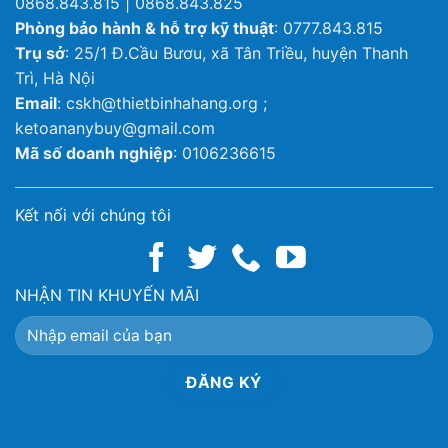
0868.843.815 | 0868.843.825
Phòng bảo hành & hỗ trợ kỹ thuật
: 0777.843.815
Trụ sở
: 25/1 Đ.Cầu Bươu, xã Tân Triều, huyện Thanh
Trì, Hà Nội
Email
: cskh@thietbinhahang.org ;
ketoananybuy@gmail.com
Mã số doanh nghiệp
: 0106236615
Kết nối với chúng tôi
NHẬN TIN KHUYẾN MÃI