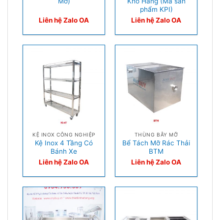
Mỡ)
Kho Hàng (Mã sản
phẩm KPI)
Liên hệ Zalo OA
Liên hệ Zalo OA
KỆ INOX CÔNG NGHIỆP
THÙNG BẪY MỠ
Kệ Inox 4 Tầng Có
Bể Tách Mỡ Rác Thải
Bánh Xe
BTM
Liên hệ Zalo OA
Liên hệ Zalo OA